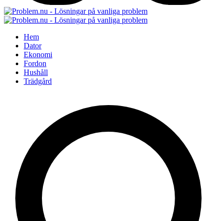
Hem
Dator
Ekonomi
Fordon
Hushåll
Trädgård