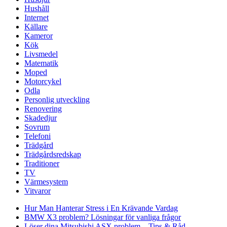
Hushåll
Internet
Källare
Kameror
Kök
Livsmedel
Matematik
Moped
Motorcykel
Odla
Personlig utveckling
Renovering
Skadedjur
Sovrum
Telefoni
Trädgård
Trädgårdsredskap
Traditioner
TV
Värmesystem
Vitvaror
Hur Man Hanterar Stress i En Krävande Vardag
BMW X3 problem? Lösningar för vanliga frågor
Löser dina Mitsubishi ASX problem – Tips & Råd