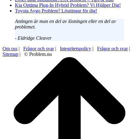
Kia Optima Plug-In Hybrid Problem? Vi Hjälper Dig!
Toyota Aygo Problem? Lösningar för dig!
Antingen är man en del av lösningen eller en del av
problemet.
- Eldridge Cleaver
Om oss
|
Frågor och svar
|
Integritetspolicy
|
Frågor och svar
|
Sitemap
| © Problem.nu