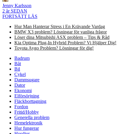
Jenny Karlsson
2 år SEDAN
FORTSÄTT LÄS
Hur Man Hanterar Stress i En Krävande Vardag
BMW X3 problem? Lösningar för vanliga frågor
Löser dina Mitsubishi ASX problem – Tips & Råd
Kia Optima Plug-In Hybrid Problem? Vi Hjälper Dig!
Toyota Aygo Problem? Lösningar för dig!
Badrum
Båt
Bil
Cykel
Dammsugare
Dator
Ekonomi
Elförsörjning
Fläckborttagning
Fordon
Fritid/Hobby
Generella problem
Hemelektronik
Hur fungerar
Husdjur