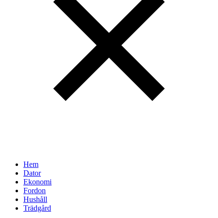
Hem
Dator
Ekonomi
Fordon
Hushåll
Trädgård