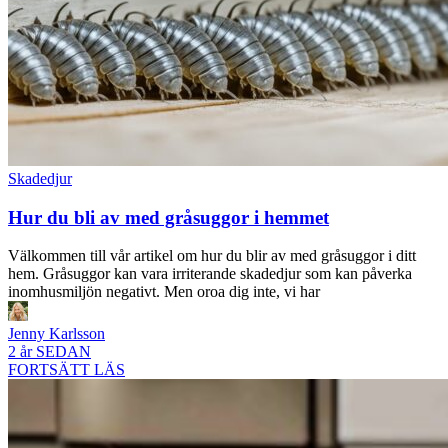
Skadedjur
Hur du bli av med gråsuggor i hemmet
Välkommen till vår artikel om hur du blir av med gråsuggor i ditt
hem. Gråsuggor kan vara irriterande skadedjur som kan påverka
inomhusmiljön negativt. Men oroa dig inte, vi har
Jenny Karlsson
2 år SEDAN
FORTSÄTT LÄS