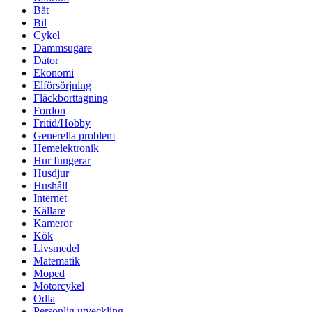
Båt
Bil
Cykel
Dammsugare
Dator
Ekonomi
Elförsörjning
Fläckborttagning
Fordon
Fritid/Hobby
Generella problem
Hemelektronik
Hur fungerar
Husdjur
Hushåll
Internet
Källare
Kameror
Kök
Livsmedel
Matematik
Moped
Motorcykel
Odla
Personlig utveckling