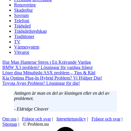
Renovering
Skadedjur
Sovrum
Telefoni
Trädgård
Trädgårdsredskap
Traditioner
TV
Värmesystem
Vitvaror
Hur Man Hanterar Stress i En Krävande Vardag
BMW X3 problem? Lösningar för vanliga frågor
Löser dina Mitsubishi ASX problem – Tips & Råd
Kia Optima Plug-In Hybrid Problem? Vi Hjälper Dig!
Toyota Aygo Problem? Lösningar för dig!
Antingen är man en del av lösningen eller en del av
problemet.
- Eldridge Cleaver
Om oss
|
Frågor och svar
|
Integritetspolicy
|
Frågor och svar
|
Sitemap
| © Problem.nu