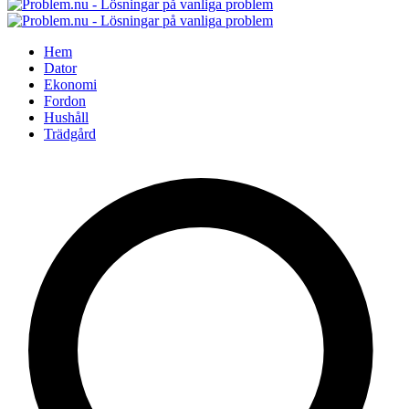
Hem
Dator
Ekonomi
Fordon
Hushåll
Trädgård