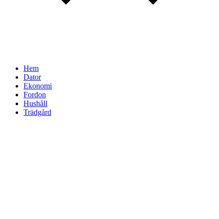
Hem
Dator
Ekonomi
Fordon
Hushåll
Trädgård