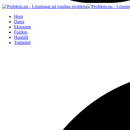
Hem
Dator
Ekonomi
Fordon
Hushåll
Trädgård