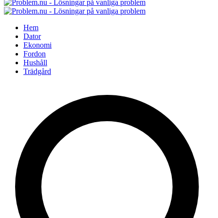
Hem
Dator
Ekonomi
Fordon
Hushåll
Trädgård