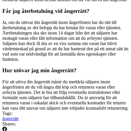
Får jag återbetalning vid ångerrätt?
Ja, om du utövar din ångerrätt inom ångerfristen har du rätt till
återbetalning av det belopp du har betalat för varan eller tjänsten.
Återbetalningen ska ske inom 14 dagar från det att säljaren har
mottagit varan eller fått information om att du avbryter tjänsten.
Säljaren kan dock få dra av en viss summa om varan har blivit
värdeminskad på grund av att du har hanterat den på ett annat sätt än
vad som var nödvändigt för att fastställa dess egenskaper eller
funktion.
Hur utövar jag min ångerrätt?
För att utöva din ångerrätt måste du meddela säljaren inom
ångerfristen att du vill ångra ditt köp och returnera varan eller
avbryta tjänsten. Det är bra att följa eventuella instruktioner eller
formulär som säljaren har tillhandahållit. Du är ansvarig för att
returnera varan i oskadat skick och eventuella kostnader för returen
kan vara ditt ansvar om säljaren inte erbjuder kostnadsfri returnering.
Tags:
ångerrätt
Shares: