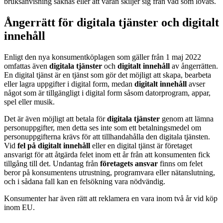
bruksanvisning saknas eller att varan skiljer sig från vad som lovats.
Ångerrätt för digitala tjänster och digitalt
innehåll
Enligt den nya konsumentköplagen som gäller från 1 maj 2022
omfattas även
digitala tjänster
och
digitalt innehåll
av ångerrätten.
En digital tjänst är en tjänst som gör det möjligt att skapa, bearbeta
eller lagra uppgifter i digital form, medan
digitalt innehåll
avser
något som är tillgängligt i digital form såsom datorprogram, appar,
spel eller musik.
Det är även möjligt att betala för
digitala tjänster
genom att lämna
personuppgifter, men detta ses inte som ett betalningsmedel om
personuppgifterna krävs för att tillhandahålla den digitala tjänsten.
Vid
fel på digitalt innehåll
eller en digital tjänst är företaget
ansvarigt för att åtgärda felet inom ett år från att konsumenten fick
tillgång till det. Undantag från
företagets ansvar
finns om felet
beror på konsumentens utrustning, programvara eller nätanslutning,
och i sådana fall kan en felsökning vara nödvändig.
Konsumenter har även rätt att reklamera en vara inom två år vid köp
inom EU.