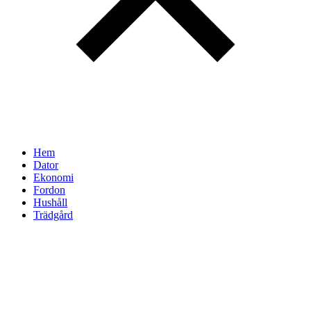
Hem
Dator
Ekonomi
Fordon
Hushåll
Trädgård