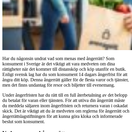
Har du någonsin undrat vad som menas med ångerrätt? Som
konsument i Sverige är det viktigt att vara medveten om dina
rättigheter när det kommer till distansköp och köp utanför en butik.
Enligt svensk lag har du som konsument 14 dagars ångerfrist för att
ångra ditt köp. Denna ångerrätt gäller för de flesta varor och tjänster,
men det finns undantag för resor och biljetter till evenemang.
Under ångerfristen har du rätt till en full återbetalning av det belopp
du betalat för varan eller tjänsten. För att utöva din ångerrätt måste
du meddela säljaren inom ångerfristen och returnera varan i oskadat
skick. Det är viktigt att du är medveten om reglerna för ångerrätt och
ångerrättslagstiftningen för att kunna göra kloka och informerade
beslut som konsument.