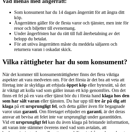
Vad menas med ångerrätt:
Som konsument har du 14 dagars ångerrätt för att ångra ditt
köp.
Ångerrätten gäller för de flesta varor och tjänster, men inte för
resor och biljetter till evenemang.
Under ångerfristen har du rätt till full återbetalning av det
belopp du betalat.
För att utöva ångerrätten måste du meddela säljaren och
returnera varan i oskadat skick.
Vilka rättigheter har du som konsument?
När det kommer till konsumenträttigheter finns det flera viktiga
aspekter att vara medveten om. För det första är det bra att veta att
företag inte är skyldiga att erbjuda
öppet köp
eller bytesrätt, så det
är viktigt att kolla vad som gäller innan ett köp genomförs. Om det
finns ett fel på en vara eller tjänst bör du i första hand
klaga hos den
som har sålt varan
eller tjänsten. Du har upp till
tre år på dig att
klaga
på ett
ursprungligt fel
, och detta gäller även för begagnade
varor utan
garanti
. Om företaget erbjuder en
garanti
, är det deras
ansvar att bevisa att felet inte var ursprungligt under garantitiden.
Vid ett
ursprungligt fel
kan du även klaga på bristande information,
att varan inte stämmer överens med vad som avtalats, att