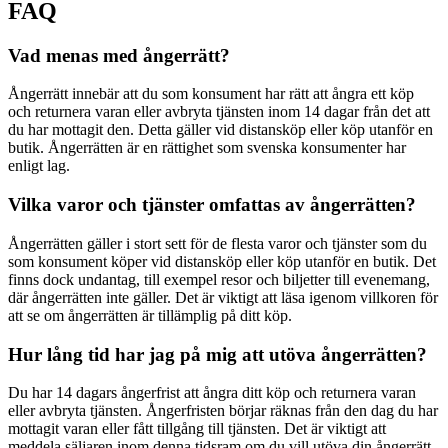
FAQ
Vad menas med ångerrätt?
Ångerrätt innebär att du som konsument har rätt att ångra ett köp
och returnera varan eller avbryta tjänsten inom 14 dagar från det att
du har mottagit den. Detta gäller vid distansköp eller köp utanför en
butik. Ångerrätten är en rättighet som svenska konsumenter har
enligt lag.
Vilka varor och tjänster omfattas av ångerrätten?
Ångerrätten gäller i stort sett för de flesta varor och tjänster som du
som konsument köper vid distansköp eller köp utanför en butik. Det
finns dock undantag, till exempel resor och biljetter till evenemang,
där ångerrätten inte gäller. Det är viktigt att läsa igenom villkoren för
att se om ångerrätten är tillämplig på ditt köp.
Hur lång tid har jag på mig att utöva ångerrätten?
Du har 14 dagars ångerfrist att ångra ditt köp och returnera varan
eller avbryta tjänsten. Ångerfristen börjar räknas från den dag du har
mottagit varan eller fått tillgång till tjänsten. Det är viktigt att
meddela säljaren inom denna tidsram om du vill utöva din ångerrätt.