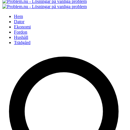
Hem
Dator
Ekonomi
Fordon
Hushåll
Trädgård