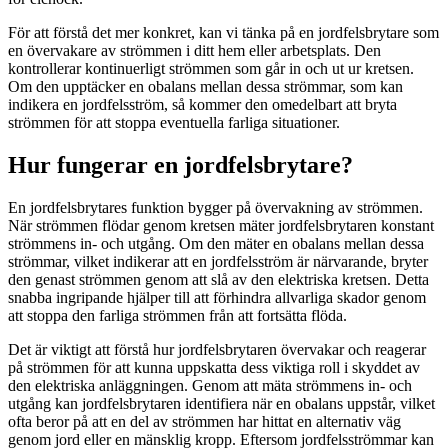
För att förstå det mer konkret, kan vi tänka på en jordfelsbrytare som
en övervakare av strömmen i ditt hem eller arbetsplats. Den
kontrollerar kontinuerligt strömmen som går in och ut ur kretsen.
Om den upptäcker en obalans mellan dessa strömmar, som kan
indikera en jordfelsström, så kommer den omedelbart att bryta
strömmen för att stoppa eventuella farliga situationer.
Hur fungerar en jordfelsbrytare?
En jordfelsbrytares funktion bygger på övervakning av strömmen.
När strömmen flödar genom kretsen mäter jordfelsbrytaren konstant
strömmens in- och utgång. Om den mäter en obalans mellan dessa
strömmar, vilket indikerar att en jordfelsström är närvarande, bryter
den genast strömmen genom att slå av den elektriska kretsen. Detta
snabba ingripande hjälper till att förhindra allvarliga skador genom
att stoppa den farliga strömmen från att fortsätta flöda.
Det är viktigt att förstå hur jordfelsbrytaren övervakar och reagerar
på strömmen för att kunna uppskatta dess viktiga roll i skyddet av
den elektriska anläggningen. Genom att mäta strömmens in- och
utgång kan jordfelsbrytaren identifiera när en obalans uppstår, vilket
ofta beror på att en del av strömmen har hittat en alternativ väg
genom jord eller en mänsklig kropp. Eftersom jordfelsströmmar kan