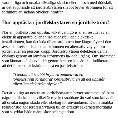
vara farliga och orsaka allvarliga skador eller till och med dödsfall,
är det avgörande att jordfelsbrytaren snabbt bryter strömmen för att
förhindra att sådana olyckor inträffar.
Hur upptäcker jordfelsbrytaren en jordfelsström?
När en jordfelsström uppstår, vilket vanligtvis är en resultat av en
elektrisk apparatfel eller en isolationsfel i den elektriska
installationen, kan det leda till att strömmen inte längre flyter i den
avsedda kretsen. Istället tar strömmen en alternativ väg genom
jorden eller en persons kropp. Jordfelsbrytaren detekterar denna
obalans genom att jämföra strömmens in- och utgång. Om strömmen
som lämnar och återvänder genom kretsen inte är lika, indikerar det
att det finns en läckström, alltså en jordfelsström.
”Genom att snabbt bryta strömmen vid en
jordfelsström förhindrar jordfelsbrytaren att det uppstår
allvarliga elektriska olyckor.”
Det är viktigt att notera att jordfelsbrytaren bryter strömmen på bara
några millisekunder, vilket är mycket snabbare än vad som krävs för
att orsaka någon skada eller obehag för användaren. Denna snabba
reaktionstid gör jordfelsbrytaren till en effektiv säkerhetsanordning
som skyddar både människor och egendom.