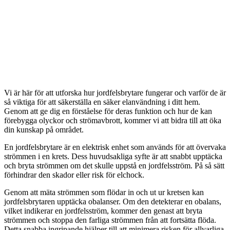
Vi är här för att utforska hur jordfelsbrytare fungerar och varför de är
så viktiga för att säkerställa en säker elanvändning i ditt hem.
Genom att ge dig en förståelse för deras funktion och hur de kan
förebygga olyckor och strömavbrott, kommer vi att bidra till att öka
din kunskap på området.
En jordfelsbrytare är en elektrisk enhet som används för att övervaka
strömmen i en krets. Dess huvudsakliga syfte är att snabbt upptäcka
och bryta strömmen om det skulle uppstå en jordfelsström. På så sätt
förhindrar den skador eller risk för elchock.
Genom att mäta strömmen som flödar in och ut ur kretsen kan
jordfelsbrytaren upptäcka obalanser. Om den detekterar en obalans,
vilket indikerar en jordfelsström, kommer den genast att bryta
strömmen och stoppa den farliga strömmen från att fortsätta flöda.
Detta snabba ingripande hjälper till att minimera risken för allvarliga