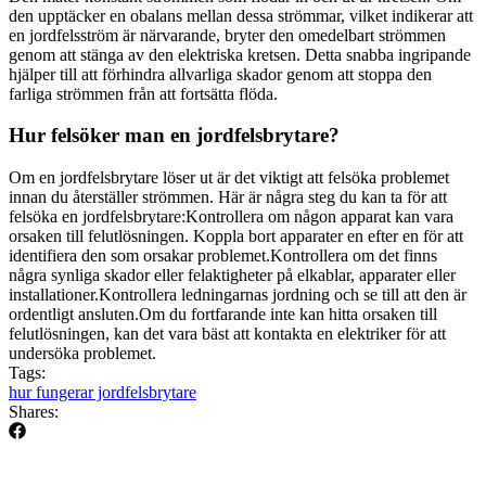
den upptäcker en obalans mellan dessa strömmar, vilket indikerar att
en jordfelsström är närvarande, bryter den omedelbart strömmen
genom att stänga av den elektriska kretsen. Detta snabba ingripande
hjälper till att förhindra allvarliga skador genom att stoppa den
farliga strömmen från att fortsätta flöda.
Hur felsöker man en jordfelsbrytare?
Om en jordfelsbrytare löser ut är det viktigt att felsöka problemet
innan du återställer strömmen. Här är några steg du kan ta för att
felsöka en jordfelsbrytare:Kontrollera om någon apparat kan vara
orsaken till felutlösningen. Koppla bort apparater en efter en för att
identifiera den som orsakar problemet.Kontrollera om det finns
några synliga skador eller felaktigheter på elkablar, apparater eller
installationer.Kontrollera ledningarnas jordning och se till att den är
ordentligt ansluten.Om du fortfarande inte kan hitta orsaken till
felutlösningen, kan det vara bäst att kontakta en elektriker för att
undersöka problemet.
Tags:
hur fungerar jordfelsbrytare
Shares: