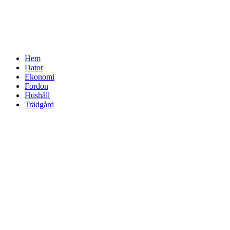
Hem
Dator
Ekonomi
Fordon
Hushåll
Trädgård