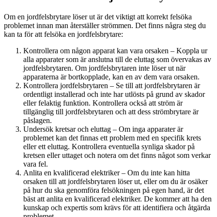
Om en jordfelsbrytare löser ut är det viktigt att korrekt felsöka
problemet innan man återställer strömmen. Det finns några steg du
kan ta för att felsöka en jordfelsbrytare:
Kontrollera om någon apparat kan vara orsaken – Koppla ur
alla apparater som är anslutna till de eluttag som övervakas av
jordfelsbrytaren. Om jordfelsbrytaren inte löser ut när
apparaterna är bortkopplade, kan en av dem vara orsaken.
Kontrollera jordfelsbrytaren – Se till att jordfelsbrytaren är
ordentligt installerad och inte har utlösts på grund av skador
eller felaktig funktion. Kontrollera också att ström är
tillgänglig till jordfelsbrytaren och att dess strömbrytare är
påslagen.
Undersök kretsar och eluttag – Om inga apparater är
problemet kan det finnas ett problem med en specifik krets
eller ett eluttag. Kontrollera eventuella synliga skador på
kretsen eller uttaget och notera om det finns något som verkar
vara fel.
Anlita en kvalificerad elektriker – Om du inte kan hitta
orsaken till att jordfelsbrytaren löser ut, eller om du är osäker
på hur du ska genomföra felsökningen på egen hand, är det
bäst att anlita en kvalificerad elektriker. De kommer att ha den
kunskap och expertis som krävs för att identifiera och åtgärda
problemet.