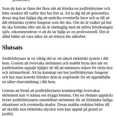
Som du kan se finns det flera sätt att felsöka en jordfelsbrytare och
hitta orsaken till varför den har löst ut. Att ta dig tid att genomföra
dessa steg kan hjälpa dig att undvika eventuella faror och se till att
ditt elektriska system fungerar som det ska. Om du är osäker på hur
du ska fortsätta eller om du är obehaglig med att utföra felsökningen
själv, rekommenderar vi att du tar hjälp av en professionell. Det är
alltid bättre att vara säker än att riskera din säkerhet.
Slutsats
Jordfelsbrytare är en viktig del av ett säkert elektriskt system i ditt
hem. Genom att övervaka strömmen och snabbt bryta den när en
jordfelsström uppstår hjälper de till att minimera risken för elolyckor
och strömavbrott. Att ha kunskap om hur jordfelsbrytare fungerar
och hur man korrekt felsöker dem är avgörande för att upprätthålla
en säker elanvändning i ditt hem.
Genom att förstå att jordfelsbrytaren kontinuerligt övervakar
strömmen kan vi känna oss trygga hemma. Om en obalans upptäcks
bryter jordfelsbrytaren omedelbart strömmen för att förhindra farliga
situationer och eventuella skador. Deras snabba reaktion bidrar till
att skydda mot elektriska olyckor som kan uppstå på grund av
jordfel.