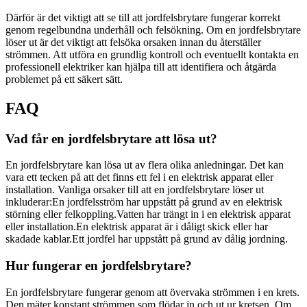
Därför är det viktigt att se till att jordfelsbrytare fungerar korrekt
genom regelbundna underhåll och felsökning. Om en jordfelsbrytare
löser ut är det viktigt att felsöka orsaken innan du återställer
strömmen. Att utföra en grundlig kontroll och eventuellt kontakta en
professionell elektriker kan hjälpa till att identifiera och åtgärda
problemet på ett säkert sätt.
FAQ
Vad får en jordfelsbrytare att lösa ut?
En jordfelsbrytare kan lösa ut av flera olika anledningar. Det kan
vara ett tecken på att det finns ett fel i en elektrisk apparat eller
installation. Vanliga orsaker till att en jordfelsbrytare löser ut
inkluderar:En jordfelsström har uppstått på grund av en elektrisk
störning eller felkoppling.Vatten har trängt in i en elektrisk apparat
eller installation.En elektrisk apparat är i dåligt skick eller har
skadade kablar.Ett jordfel har uppstått på grund av dålig jordning.
Hur fungerar en jordfelsbrytare?
En jordfelsbrytare fungerar genom att övervaka strömmen i en krets.
Den mäter konstant strömmen som flödar in och ut ur kretsen. Om