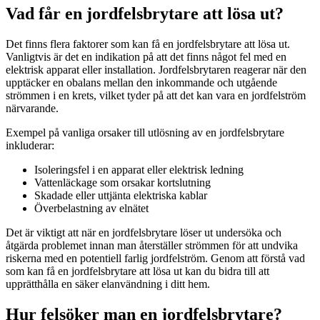
Vad får en jordfelsbrytare att lösa ut?
Det finns flera faktorer som kan få en jordfelsbrytare att lösa ut.
Vanligtvis är det en indikation på att det finns något fel med en
elektrisk apparat eller installation. Jordfelsbrytaren reagerar när den
upptäcker en obalans mellan den inkommande och utgående
strömmen i en krets, vilket tyder på att det kan vara en jordfelström
närvarande.
Exempel på vanliga orsaker till utlösning av en jordfelsbrytare
inkluderar:
Isoleringsfel i en apparat eller elektrisk ledning
Vattenläckage som orsakar kortslutning
Skadade eller uttjänta elektriska kablar
Överbelastning av elnätet
Det är viktigt att när en jordfelsbrytare löser ut undersöka och
åtgärda problemet innan man återställer strömmen för att undvika
riskerna med en potentiell farlig jordfelström. Genom att förstå vad
som kan få en jordfelsbrytare att lösa ut kan du bidra till att
upprätthålla en säker elanvändning i ditt hem.
Hur felsöker man en jordfelsbrytare?