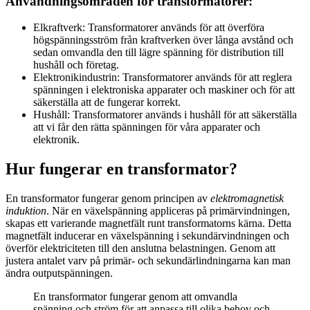
Användningsområden för transformatorer:
Elkraftverk: Transformatorer används för att överföra
högspänningsström från kraftverken över långa avstånd och
sedan omvandla den till lägre spänning för distribution till
hushåll och företag.
Elektronikindustrin: Transformatorer används för att reglera
spänningen i elektroniska apparater och maskiner och för att
säkerställa att de fungerar korrekt.
Hushåll: Transformatorer används i hushåll för att säkerställa
att vi får den rätta spänningen för våra apparater och
elektronik.
Hur fungerar en transformator?
En transformator fungerar genom principen av
elektromagnetisk
induktion
. När en växelspänning appliceras på primärvindningen,
skapas ett varierande magnetfält runt transformatorns kärna. Detta
magnetfält inducerar en växelspänning i sekundärvindningen och
överför elektriciteten till den anslutna belastningen. Genom att
justera antalet varv på primär- och sekundärlindningarna kan man
ändra outputspänningen.
En transformator fungerar genom att omvandla
spänning och ström för att anpassa till olika behov och