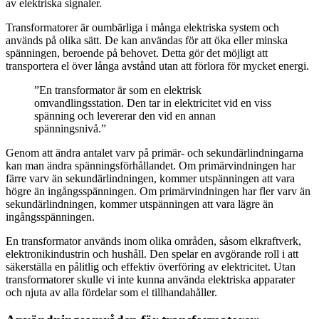
av elektriska signaler.
Transformatorer är oumbärliga i många elektriska system och
används på olika sätt. De kan användas för att öka eller minska
spänningen, beroende på behovet. Detta gör det möjligt att
transportera el över långa avstånd utan att förlora för mycket energi.
”En transformator är som en elektrisk
omvandlingsstation. Den tar in elektricitet vid en viss
spänning och levererar den vid en annan
spänningsnivå.”
Genom att ändra antalet varv på primär- och sekundärlindningarna
kan man ändra spänningsförhållandet. Om primärvindningen har
färre varv än sekundärlindningen, kommer utspänningen att vara
högre än ingångsspänningen. Om primärvindningen har fler varv än
sekundärlindningen, kommer utspänningen att vara lägre än
ingångsspänningen.
En transformator används inom olika områden, såsom elkraftverk,
elektronikindustrin och hushåll. Den spelar en avgörande roll i att
säkerställa en pålitlig och effektiv överföring av elektricitet. Utan
transformatorer skulle vi inte kunna använda elektriska apparater
och njuta av alla fördelar som el tillhandahåller.