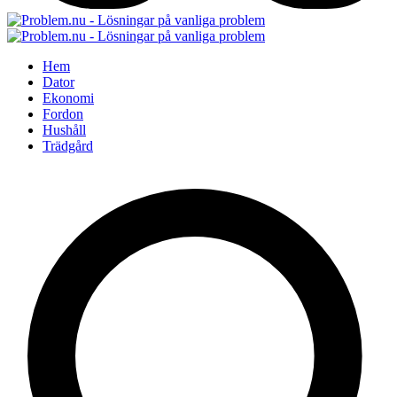
Hem
Dator
Ekonomi
Fordon
Hushåll
Trädgård