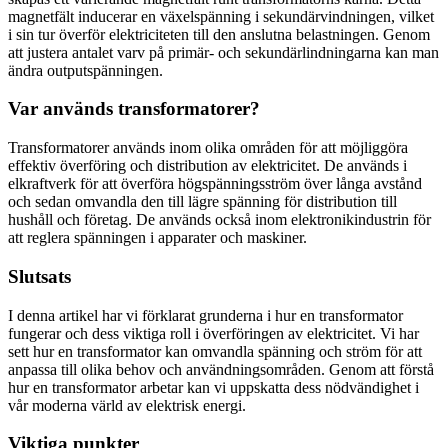
magnetfält inducerar en växelspänning i sekundärvindningen, vilket
i sin tur överför elektriciteten till den anslutna belastningen. Genom
att justera antalet varv på primär- och sekundärlindningarna kan man
ändra outputspänningen.
Var används transformatorer?
Transformatorer används inom olika områden för att möjliggöra
effektiv överföring och distribution av elektricitet. De används i
elkraftverk för att överföra högspänningsström över långa avstånd
och sedan omvandla den till lägre spänning för distribution till
hushåll och företag. De används också inom elektronikindustrin för
att reglera spänningen i apparater och maskiner.
Slutsats
I denna artikel har vi förklarat grunderna i hur en transformator
fungerar och dess viktiga roll i överföringen av elektricitet. Vi har
sett hur en transformator kan omvandla spänning och ström för att
anpassa till olika behov och användningsområden. Genom att förstå
hur en transformator arbetar kan vi uppskatta dess nödvändighet i
vår moderna värld av elektrisk energi.
Viktiga punkter