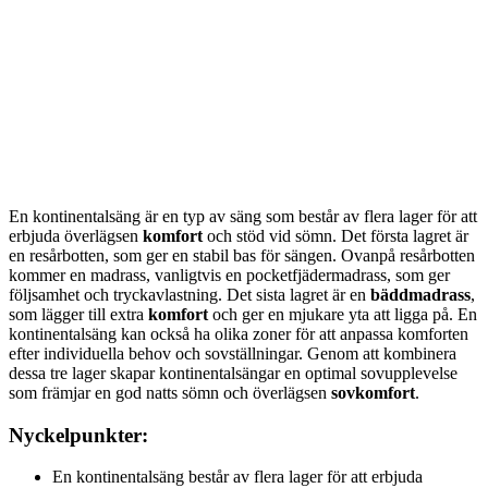
En kontinentalsäng är en typ av säng som består av flera lager för att
erbjuda överlägsen
komfort
och stöd vid sömn. Det första lagret är
en resårbotten, som ger en stabil bas för sängen. Ovanpå resårbotten
kommer en madrass, vanligtvis en pocketfjädermadrass, som ger
följsamhet och tryckavlastning. Det sista lagret är en
bäddmadrass
,
som lägger till extra
komfort
och ger en mjukare yta att ligga på. En
kontinentalsäng kan också ha olika zoner för att anpassa komforten
efter individuella behov och sovställningar. Genom att kombinera
dessa tre lager skapar kontinentalsängar en optimal sovupplevelse
som främjar en god natts sömn och överlägsen
sovkomfort
.
Nyckelpunkter:
En kontinentalsäng består av flera lager för att erbjuda