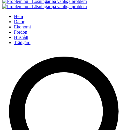
Hem
Dator
Ekonomi
Fordon
Hushåll
Trädgård