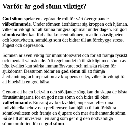
Varför är god sömn viktigt?
God sömn
spelar en avgörande roll för vårt övergripande
välbefinnande
. Under sömnen återhämtar sig kroppen och hjärnan,
vilket är viktigt för att kunna fungera optimalt under dagen. En god
sömnkvalitet
kan förbättra koncentrationen, reaktionshastigheten
och kreativiteten, samtidigt som det bidrar till att förebygga stress,
ångest och depression.
Sömnen är även viktig för immunförsvaret och för att främja fysiskt
och mentalt välmående. Att regelbundet få tillräckligt med sömn av
hög kvalitet kan stärka immunförsvaret och minska risken för
sjukdomar. Dessutom bidrar en
god sömn
till att främja
återhämtning och reparation av kroppens celler, vilket är viktigt för
att bibehålla en god hälsa.
Genom att ha en bekväm och stödjande säng kan du skapa de bästa
förutsättningarna för en god natts sömn och bidra till ökat
välbefinnande
. En säng av bra kvalitet, anpassad efter dina
individuella behov och preferenser, kan hjälpa till att förbättra
sömnkvaliteten och främja en djupare och mer återhämtande sömn.
Så se till att investera i en säng som ger dig den nödvändiga
sömnkomforten för en
god sömn
.