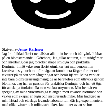
Skriven av
Jenny Karlsson
Jag är utbildad florist och älskar allt i mitt hem och trädgård. Jobbar
på en blomsterhandel i Göteborg. Jag gillar naturen, allt i trädgårdar
och inredning där jag försöker skapa smidiga och praktiska
lösningar. I mitt yrke som florist utmärker jag mig genom min
kreativa design och min förmåga att kombinera färger, former och
texturer på ett sätt som fångar ögat och berör hjärtat. Mina verk är
inte bara blomsterarrangemang; de är berättelser som uttrycks genom
blommor. Jag har en passion för praktiska lösningar och har ett öga
för att skapa funktionella men vackra utrymmen. Mitt hem är en
spegling av mina yrkesmässiga talanger, med levande blommor och
växter som skapar en lugn och inspirerande miljö. Min trädgård är
min fristad och ett slags levande laboratorium där jag experimenterar
med olika växter och odlingstekniker. Jag njuter av att se hur