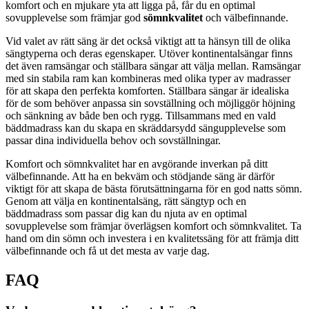
komfort och en mjukare yta att ligga på, får du en optimal
sovupplevelse som främjar god
sömnkvalitet
och välbefinnande.
Vid valet av rätt säng är det också viktigt att ta hänsyn till de olika
sängtyperna och deras egenskaper. Utöver kontinentalsängar finns
det även ramsängar och ställbara sängar att välja mellan. Ramsängar
med sin stabila ram kan kombineras med olika typer av madrasser
för att skapa den perfekta komforten. Ställbara sängar är idealiska
för de som behöver anpassa sin sovställning och möjliggör höjning
och sänkning av både ben och rygg. Tillsammans med en vald
bäddmadrass kan du skapa en skräddarsydd sängupplevelse som
passar dina individuella behov och sovställningar.
Komfort och sömnkvalitet har en avgörande inverkan på ditt
välbefinnande. Att ha en bekväm och stödjande säng är därför
viktigt för att skapa de bästa förutsättningarna för en god natts sömn.
Genom att välja en kontinentalsäng, rätt sängtyp och en
bäddmadrass som passar dig kan du njuta av en optimal
sovupplevelse som främjar överlägsen komfort och sömnkvalitet. Ta
hand om din sömn och investera i en kvalitetssäng för att främja ditt
välbefinnande och få ut det mesta av varje dag.
FAQ