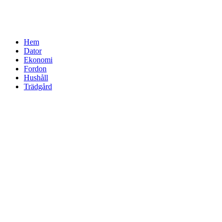
Hem
Dator
Ekonomi
Fordon
Hushåll
Trädgård