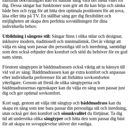
maximal bekvämlighet kan en ställbar säng vara det bästa valet för
dig. Dessa sängar har funktioner som gör att du kan höja och sänka
både ben och rygg för att hitta den optimala positionen för att sova,
läsa eller titta på TV. En ställbar säng ger dig flexibilitet och
möjligheten att skapa den perfekta sovställningen för dina
individuella behov.
Utbildning i sängens stil:
Sängar finns i olika stilar och designar,
inklusive modern, traditionell och minimalistisk. Det är viktigt att
välja en säng som passar din personliga stil och inredning, samtidigt
som den också erbjuder den komfort och stöd du behöver för en god
natts sömn.
Förutom sängtypen är bäddmadrassen också viktig att ta hänsyn till
vid val av säng. Bäddmadrassen kan ge extra komfort och anpassas
efter individuella preferenser för att förbättra sovkomforten
ytterligare. Genom att förstå de olika sängtyperna och
bäddmadrassernas egenskaper kan du välja en säng som passar just
dig och ger optimal sovkomfort.
Kort sagt, genom att välja rätt sängtyp och
bäddmadrass
kan du
skapa en säng som inte bara passar din personliga stil och inredning,
utan också ger den komfort och
sömnkvalitet
du förtjänar. Ta dig
tid att undersöka olika
sängtyper
och hitta den som passar dig bäst
för att skapa en sovupplevelse utöver det vanliga.