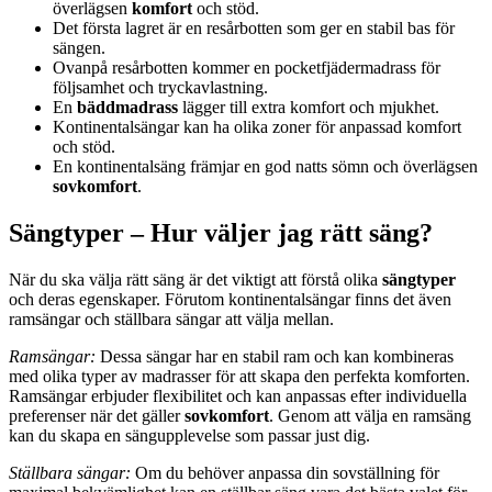
överlägsen
komfort
och stöd.
Det första lagret är en resårbotten som ger en stabil bas för
sängen.
Ovanpå resårbotten kommer en pocketfjädermadrass för
följsamhet och tryckavlastning.
En
bäddmadrass
lägger till extra komfort och mjukhet.
Kontinentalsängar kan ha olika zoner för anpassad komfort
och stöd.
En kontinentalsäng främjar en god natts sömn och överlägsen
sovkomfort
.
Sängtyper – Hur väljer jag rätt säng?
När du ska välja rätt säng är det viktigt att förstå olika
sängtyper
och deras egenskaper. Förutom kontinentalsängar finns det även
ramsängar och ställbara sängar att välja mellan.
Ramsängar:
Dessa sängar har en stabil ram och kan kombineras
med olika typer av madrasser för att skapa den perfekta komforten.
Ramsängar erbjuder flexibilitet och kan anpassas efter individuella
preferenser när det gäller
sovkomfort
. Genom att välja en ramsäng
kan du skapa en sängupplevelse som passar just dig.
Ställbara sängar:
Om du behöver anpassa din sovställning för