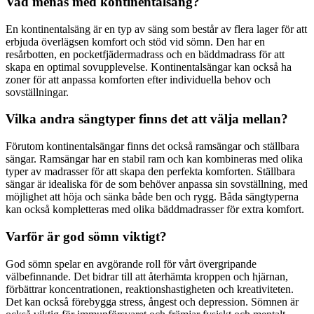
Vad menas med kontinentalsäng?
En kontinentalsäng är en typ av säng som består av flera lager för att
erbjuda överlägsen komfort och stöd vid sömn. Den har en
resårbotten, en pocketfjädermadrass och en bäddmadrass för att
skapa en optimal sovupplevelse. Kontinentalsängar kan också ha
zoner för att anpassa komforten efter individuella behov och
sovställningar.
Vilka andra sängtyper finns det att välja mellan?
Förutom kontinentalsängar finns det också ramsängar och ställbara
sängar. Ramsängar har en stabil ram och kan kombineras med olika
typer av madrasser för att skapa den perfekta komforten. Ställbara
sängar är idealiska för de som behöver anpassa sin sovställning, med
möjlighet att höja och sänka både ben och rygg. Båda sängtyperna
kan också kompletteras med olika bäddmadrasser för extra komfort.
Varför är god sömn viktigt?
God sömn spelar en avgörande roll för vårt övergripande
välbefinnande. Det bidrar till att återhämta kroppen och hjärnan,
förbättrar koncentrationen, reaktionshastigheten och kreativiteten.
Det kan också förebygga stress, ångest och depression. Sömnen är