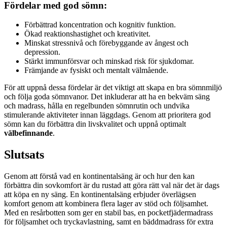
Fördelar med god sömn:
Förbättrad koncentration och kognitiv funktion.
Ökad reaktionshastighet och kreativitet.
Minskat stressnivå och förebyggande av ångest och
depression.
Stärkt immunförsvar och minskad risk för sjukdomar.
Främjande av fysiskt och mentalt välmående.
För att uppnå dessa fördelar är det viktigt att skapa en bra sömnmiljö
och följa goda sömnvanor. Det inkluderar att ha en bekväm säng
och madrass, hålla en regelbunden sömnrutin och undvika
stimulerande aktiviteter innan läggdags. Genom att prioritera god
sömn kan du förbättra din livskvalitet och uppnå optimalt
välbefinnande
.
Slutsats
Genom att förstå vad en kontinentalsäng är och hur den kan
förbättra din sovkomfort är du rustad att göra rätt val när det är dags
att köpa en ny säng. En kontinentalsäng erbjuder överlägsen
komfort genom att kombinera flera lager av stöd och följsamhet.
Med en resårbotten som ger en stabil bas, en pocketfjädermadrass
för följsamhet och tryckavlastning, samt en bäddmadrass för extra