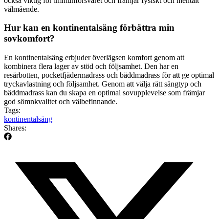
också viktig för immunförsvaret och främjar fysiskt och mentalt
välmående.
Hur kan en kontinentalsäng förbättra min
sovkomfort?
En kontinentalsäng erbjuder överlägsen komfort genom att
kombinera flera lager av stöd och följsamhet. Den har en
resårbotten, pocketfjädermadrass och bäddmadrass för att ge optimal
tryckavlastning och följsamhet. Genom att välja rätt sängtyp och
bäddmadrass kan du skapa en optimal sovupplevelse som främjar
god sömnkvalitet och välbefinnande.
Tags:
kontinentalsäng
Shares: