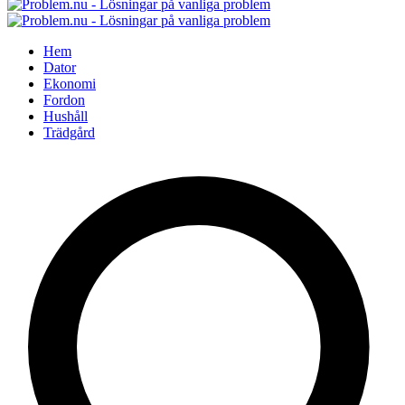
Hem
Dator
Ekonomi
Fordon
Hushåll
Trädgård