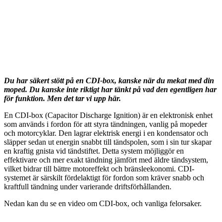
Du har säkert stött på en CDI-box, kanske när du mekat med din
moped. Du kanske inte riktigt har tänkt på vad den egentligen har
för funktion. Men det tar vi upp här.
En CDI-box (Capacitor Discharge Ignition) är en elektronisk enhet
som används i fordon för att styra tändningen, vanlig på mopeder
och motorcyklar. Den lagrar elektrisk energi i en kondensator och
släpper sedan ut energin snabbt till tändspolen, som i sin tur skapar
en kraftig gnista vid tändstiftet. Detta system möjliggör en
effektivare och mer exakt tändning jämfört med äldre tändsystem,
vilket bidrar till bättre motoreffekt och bränsleekonomi. CDI-
systemet är särskilt fördelaktigt för fordon som kräver snabb och
kraftfull tändning under varierande driftsförhållanden.
Nedan kan du se en video om CDI-box, och vanliga felorsaker.