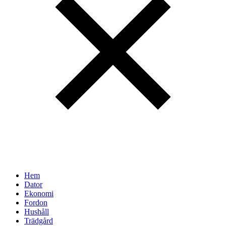
Hem
Dator
Ekonomi
Fordon
Hushåll
Trädgård