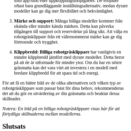
som app-stöd eller uppkopplingsmöjligheter. De erbjuder
oftast bara grundläggande inställningsalternativ, medan dyrare
modeller kan ge dig mer flexibilitet och bekvämlighet.
Märke och support:
Många billiga modeller kommer från
okända eller mindre kända märken. Detta kan påverka
tillgången till support och reservdelar på lång sikt. Att välja en
robotgräsklippare från ett välrenommerat märke kan ge dig
förtroende och trygghet.
Klippbredd:
Billiga robotgräsklippare
har vanligtvis en
mindre klippbredd jämfört med dyrare modeller. Detta beror
på att de är utformade för mindre ytor. Om du har en större
gräsmatta kan det vara värt att investera i en modell med
bredare klippbredd för att spara tid och energi.
För att få en bättre bild av de olika alternativen och vilken typ av
robotgräsklippare som passar bäst för dina behov, rekommenderas
det att du gör en utvärdering av din gräsmatta och beaktar dessa
skillnader.
Notera: En bild på en billiga robotgräsklippare visas här för att
förtydliga skillnaderna mellan modellerna.
Slutsats