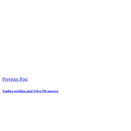
Previous Post
Vanliga problem med Volvo D4-motorn