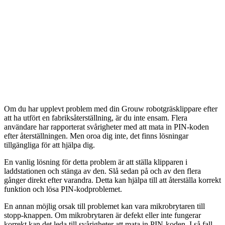
Om du har upplevt problem med din Grouw robotgräsklippare efter
att ha utfört en fabriksåterställning, är du inte ensam. Flera
användare har rapporterat svårigheter med att mata in PIN-koden
efter återställningen. Men oroa dig inte, det finns lösningar
tillgängliga för att hjälpa dig.
En vanlig lösning för detta problem är att ställa klipparen i
laddstationen och stänga av den. Slå sedan på och av den flera
gånger direkt efter varandra. Detta kan hjälpa till att återställa korrekt
funktion och lösa PIN-kodproblemet.
En annan möjlig orsak till problemet kan vara mikrobrytaren till
stopp-knappen. Om mikrobrytaren är defekt eller inte fungerar
korrekt kan det leda till svårigheter att mata in PIN-koden. I så fall