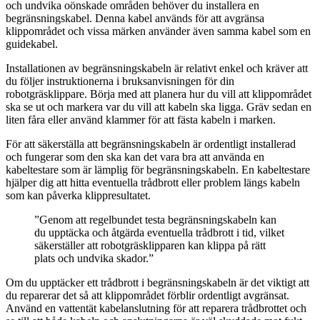
och undvika oönskade områden behöver du installera en
begränsningskabel. Denna kabel används för att avgränsa
klippområdet och vissa märken använder även samma kabel som en
guidekabel.
Installationen av begränsningskabeln är relativt enkel och kräver att
du följer instruktionerna i bruksanvisningen för din
robotgräsklippare. Börja med att planera hur du vill att klippområdet
ska se ut och markera var du vill att kabeln ska ligga. Gräv sedan en
liten fåra eller använd klammer för att fästa kabeln i marken.
För att säkerställa att begränsningskabeln är ordentligt installerad
och fungerar som den ska kan det vara bra att använda en
kabeltestare som är lämplig för begränsningskabeln. En kabeltestare
hjälper dig att hitta eventuella trådbrott eller problem längs kabeln
som kan påverka klippresultatet.
”Genom att regelbundet testa begränsningskabeln kan
du upptäcka och åtgärda eventuella trådbrott i tid, vilket
säkerställer att robotgräsklipparen kan klippa på rätt
plats och undvika skador.”
Om du upptäcker ett trådbrott i begränsningskabeln är det viktigt att
du reparerar det så att klippområdet förblir ordentligt avgränsat.
Använd en vattentät kabelanslutning för att reparera trådbrottet och