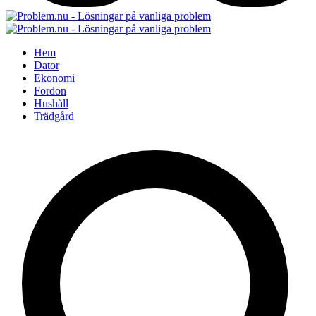
Hem
Dator
Ekonomi
Fordon
Hushåll
Trädgård