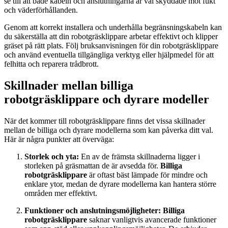
se till att både kabeln och anslutningarna är väl skyddade mot fukt
och väderförhållanden.
Genom att korrekt installera och underhålla begränsningskabeln kan
du säkerställa att din robotgräsklippare arbetar effektivt och klipper
gräset på rätt plats. Följ bruksanvisningen för din robotgräsklippare
och använd eventuella tillgängliga verktyg eller hjälpmedel för att
felhitta och reparera trådbrott.
Skillnader mellan billiga
robotgräsklippare och dyrare modeller
När det kommer till robotgräsklippare finns det vissa skillnader
mellan de billiga och dyrare modellerna som kan påverka ditt val.
Här är några punkter att överväga:
Storlek och yta:
En av de främsta skillnaderna ligger i
storleken på gräsmattan de är avsedda för.
Billiga
robotgräsklippare
är oftast bäst lämpade för mindre och
enklare ytor, medan de dyrare modellerna kan hantera större
områden mer effektivt.
Funktioner och anslutningsmöjligheter:
Billiga
robotgräsklippare
saknar vanligtvis avancerade funktioner