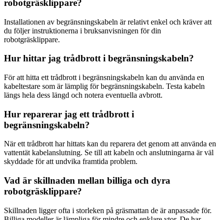
robotgräsklippare?
Installationen av begränsningskabeln är relativt enkel och kräver att
du följer instruktionerna i bruksanvisningen för din
robotgräsklippare.
Hur hittar jag trådbrott i begränsningskabeln?
För att hitta ett trådbrott i begränsningskabeln kan du använda en
kabeltestare som är lämplig för begränsningskabeln. Testa kabeln
längs hela dess längd och notera eventuella avbrott.
Hur reparerar jag ett trådbrott i
begränsningskabeln?
När ett trådbrott har hittats kan du reparera det genom att använda en
vattentät kabelanslutning. Se till att kabeln och anslutningarna är väl
skyddade för att undvika framtida problem.
Vad är skillnaden mellan billiga och dyra
robotgräsklippare?
Skillnaden ligger ofta i storleken på gräsmattan de är anpassade för.
Billiga modeller är lämpliga för mindre och enklare ytor. De har