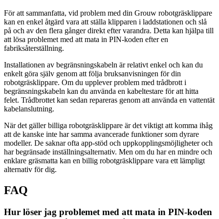
För att sammanfatta, vid problem med din Grouw robotgräsklippare
kan en enkel åtgärd vara att ställa klipparen i laddstationen och slå
på och av den flera gånger direkt efter varandra. Detta kan hjälpa till
att lösa problemet med att mata in PIN-koden efter en
fabriksåterställning.
Installationen av begränsningskabeln är relativt enkel och kan du
enkelt göra själv genom att följa bruksanvisningen för din
robotgräsklippare. Om du upplever problem med trådbrott i
begränsningskabeln kan du använda en kabeltestare för att hitta
felet. Trådbrottet kan sedan repareras genom att använda en vattentät
kabelanslutning.
När det gäller billiga robotgräsklippare är det viktigt att komma ihåg
att de kanske inte har samma avancerade funktioner som dyrare
modeller. De saknar ofta app-stöd och uppkopplingsmöjligheter och
har begränsade inställningsalternativ. Men om du har en mindre och
enklare gräsmatta kan en billig robotgräsklippare vara ett lämpligt
alternativ för dig.
FAQ
Hur löser jag problemet med att mata in PIN-koden