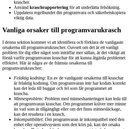
krascher.
Använd
kraschrapportering
för att underlätta felsökning.
Uppdatera regelbundet din programvara och säkerhetskopiera
viktig data.
Vanliga orsaker till programvarukrasch
I denna sektion kommer vi att identifiera och förklara de vanligaste
orsakerna till programvarukrascher. Oavsett om det är ett vanligt
problem för dig eller något som inträffar mer sällan, är det viktigt att
förstå varför programvaran kraschar för att kunna åtgärda problemet
effektivt. Här är några av de främsta orsakerna till
programvarukrascher:
Felaktig kodning:
En av de vanligaste orsakerna till kraschar
är felaktig kodning. Om programvaran inte har kodats korrekt
kan det leda till buggar och fel som får programmet att
krascha.
Minnesproblem:
Problem med minneshanteringen kan leda till
att programvaran kraschar. Om programmet kräver mer minne
än vad som är tillgängligt eller om det finns minnesläckage,
kan det resultera i en krasch.
Inkompatibilitet:
Om programvaran är inkompatibel med den
enhet eller operativsystem som den körs på, kan det orsaka