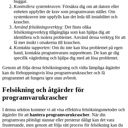
buggar.
Kontrollera systemkraven:
Försäkra dig om att datorn eller
enheten uppfyller de krav som programvaran ställer. Om
systemkraven inte uppfylls kan det leda till instabilitet och
krascher.
Använd felsökningsverktyg:
Det finns olika
felsökningsverktyg tillgängliga som kan hjälpa dig att
identifiera och isolera problemet. Använd dessa verktyg för att
få mer insikt i orsakerna till kraschen.
Kontakta supporten:
Om du inte kan lösa problemet på egen
hand, kontakta programvarans supportteam. De kan ge dig
specifik vägledning och hjälpa dig med att lösa problemet.
Genom att följa dessa felsökningssteg och vidta lämpliga åtgärder
kan du förhoppningsvis lösa programvarukrascher och få
programmet att fungera igen utan avbrott.
Felsökning och åtgärder för
programvarukrascher
I denna sektion kommer vi att visa effektiva felsökningsmetoder och
åtgärder för att
hantera programvarukrascher
. När din
programvara plötsligt stannar eller presterar dåligt kan det vara
frustrerande, men genom att följa rätt process för felsökning kan du