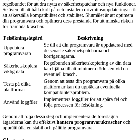
regelbundet för att dra nytta av säkerhetspatchar och nya funktioner.
Se även till att hålla koll på och installera drivrutinsuppdateringar för
att säkerställa kompatibilitet och stabilitet. Slutmålet är att optimera
din programvara och optimera dess prestanda för att minska risken
för framtida kraschar.
Felsökningsåtgärd
Beskrivning
Se till att din programvara är uppdaterad med
Uppdatera
de senaste säkerhetspatcharna och
programvaran
korrigeringarna.
Regelbunden säkerhetskopiering av din data
Säkerhetskopiera
kan hjälpa till att minimera förlusten vid en
viktig data
eventuell krasch.
Genom att testa din programvara på olika
Testa på olika
plattformar kan du upptäcka eventuella
plattformar
kompatibilitetsproblem.
Implementera loggfiler för att spåra fel och
Använd loggfiler
följa processen för felsökning.
Genom att följa dessa steg och implementera de föreslagna
åtgärderna kan du effektivt
hantera programvarukrascher
och
upprätthålla en stabil och pålitlig programvara.