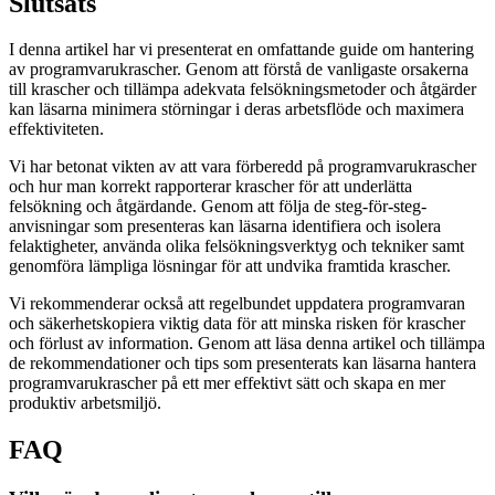
Slutsats
I denna artikel har vi presenterat en omfattande guide om hantering
av programvarukrascher. Genom att förstå de vanligaste orsakerna
till krascher och tillämpa adekvata felsökningsmetoder och åtgärder
kan läsarna minimera störningar i deras arbetsflöde och maximera
effektiviteten.
Vi har betonat vikten av att vara förberedd på programvarukrascher
och hur man korrekt rapporterar krascher för att underlätta
felsökning och åtgärdande. Genom att följa de steg-för-steg-
anvisningar som presenteras kan läsarna identifiera och isolera
felaktigheter, använda olika felsökningsverktyg och tekniker samt
genomföra lämpliga lösningar för att undvika framtida krascher.
Vi rekommenderar också att regelbundet uppdatera programvaran
och säkerhetskopiera viktig data för att minska risken för krascher
och förlust av information. Genom att läsa denna artikel och tillämpa
de rekommendationer och tips som presenterats kan läsarna hantera
programvarukrascher på ett mer effektivt sätt och skapa en mer
produktiv arbetsmiljö.
FAQ