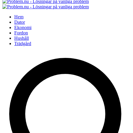
Hem
Dator
Ekonomi
Fordon
Hushåll
Trädgård