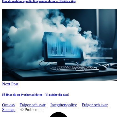
Hur du snabbar upp din långsamma dator – Effektiva tips
Next Post
Så fixar du en överhettad dator – Vi guidar dig rätt!
Om oss
|
Frågor och svar
|
Integritetspolicy
|
Frågor och svar
|
Sitemap
| © Problem.nu