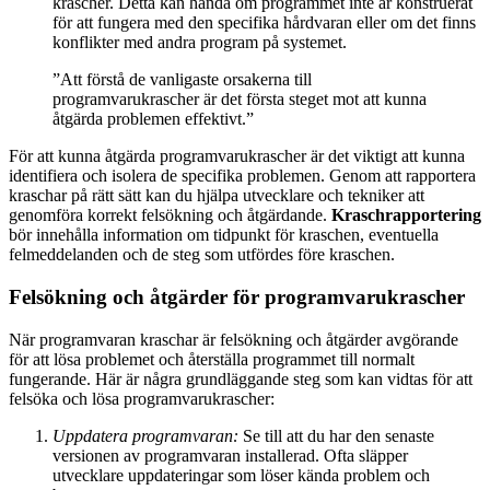
krascher. Detta kan hända om programmet inte är konstruerat
för att fungera med den specifika hårdvaran eller om det finns
konflikter med andra program på systemet.
”Att förstå de vanligaste orsakerna till
programvarukrascher är det första steget mot att kunna
åtgärda problemen effektivt.”
För att kunna åtgärda programvarukrascher är det viktigt att kunna
identifiera och isolera de specifika problemen. Genom att rapportera
kraschar på rätt sätt kan du hjälpa utvecklare och tekniker att
genomföra korrekt felsökning och åtgärdande.
Kraschrapportering
bör innehålla information om tidpunkt för kraschen, eventuella
felmeddelanden och de steg som utfördes före kraschen.
Felsökning och åtgärder för programvarukrascher
När programvaran kraschar är felsökning och åtgärder avgörande
för att lösa problemet och återställa programmet till normalt
fungerande. Här är några grundläggande steg som kan vidtas för att
felsöka och lösa programvarukrascher:
Uppdatera programvaran:
Se till att du har den senaste
versionen av programvaran installerad. Ofta släpper
utvecklare uppdateringar som löser kända problem och