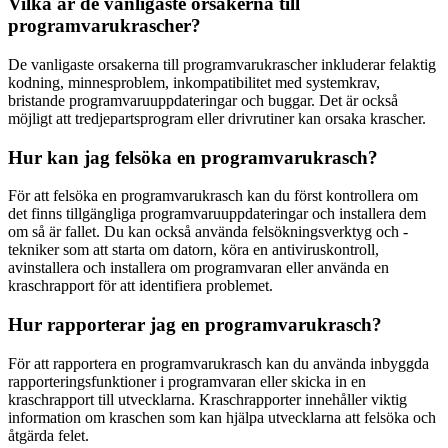
Vilka är de vanligaste orsakerna till
programvarukrascher?
De vanligaste orsakerna till programvarukrascher inkluderar felaktig
kodning, minnesproblem, inkompatibilitet med systemkrav,
bristande programvaruuppdateringar och buggar. Det är också
möjligt att tredjepartsprogram eller drivrutiner kan orsaka krascher.
Hur kan jag felsöka en programvarukrasch?
För att felsöka en programvarukrasch kan du först kontrollera om
det finns tillgängliga programvaruuppdateringar och installera dem
om så är fallet. Du kan också använda felsökningsverktyg och -
tekniker som att starta om datorn, köra en antiviruskontroll,
avinstallera och installera om programvaran eller använda en
kraschrapport för att identifiera problemet.
Hur rapporterar jag en programvarukrasch?
För att rapportera en programvarukrasch kan du använda inbyggda
rapporteringsfunktioner i programvaran eller skicka in en
kraschrapport till utvecklarna. Kraschrapporter innehåller viktig
information om kraschen som kan hjälpa utvecklarna att felsöka och
åtgärda felet.