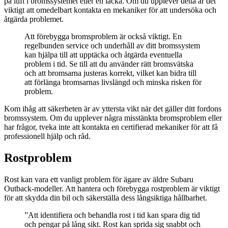
på luft i bromssystemet eller en läcka. Om du upplever detta är det
viktigt att omedelbart kontakta en mekaniker för att undersöka och
åtgärda problemet.
Att förebygga bromsproblem är också viktigt. En
regelbunden service och underhåll av ditt bromssystem
kan hjälpa till att upptäcka och åtgärda eventuella
problem i tid. Se till att du använder rätt bromsvätska
och att bromsarna justeras korrekt, vilket kan bidra till
att förlänga bromsarnas livslängd och minska risken för
problem.
Kom ihåg att säkerheten är av yttersta vikt när det gäller ditt fordons
bromssystem. Om du upplever några misstänkta bromsproblem eller
har frågor, tveka inte att kontakta en certifierad mekaniker för att få
professionell hjälp och råd.
Rostproblem
Rost kan vara ett vanligt problem för ägare av äldre Subaru
Outback-modeller. Att hantera och förebygga rostproblem är viktigt
för att skydda din bil och säkerställa dess långsiktiga hållbarhet.
”Att identifiera och behandla rost i tid kan spara dig tid
och pengar på lång sikt. Rost kan sprida sig snabbt och