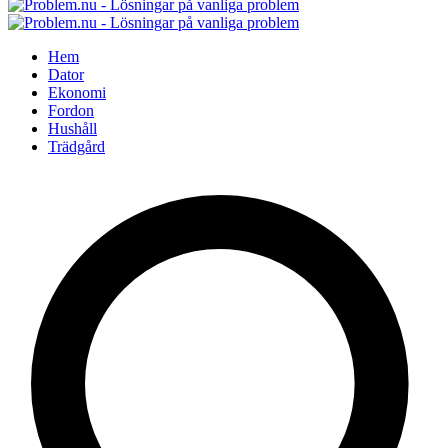
Hem
Dator
Ekonomi
Fordon
Hushåll
Trädgård