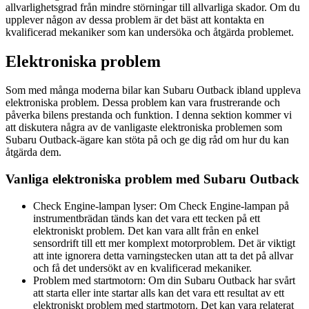
allvarlighetsgrad från mindre störningar till allvarliga skador. Om du
upplever någon av dessa problem är det bäst att kontakta en
kvalificerad mekaniker som kan undersöka och åtgärda problemet.
Elektroniska problem
Som med många moderna bilar kan Subaru Outback ibland uppleva
elektroniska problem. Dessa problem kan vara frustrerande och
påverka bilens prestanda och funktion. I denna sektion kommer vi
att diskutera några av de vanligaste elektroniska problemen som
Subaru Outback-ägare kan stöta på och ge dig råd om hur du kan
åtgärda dem.
Vanliga elektroniska problem med Subaru Outback
Check Engine-lampan lyser: Om Check Engine-lampan på
instrumentbrädan tänds kan det vara ett tecken på ett
elektroniskt problem. Det kan vara allt från en enkel
sensordrift till ett mer komplext motorproblem. Det är viktigt
att inte ignorera detta varningstecken utan att ta det på allvar
och få det undersökt av en kvalificerad mekaniker.
Problem med startmotorn: Om din Subaru Outback har svårt
att starta eller inte startar alls kan det vara ett resultat av ett
elektroniskt problem med startmotorn. Det kan vara relaterat