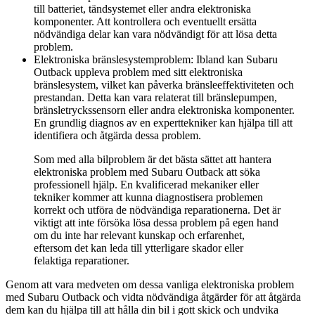
till batteriet, tändsystemet eller andra elektroniska
komponenter. Att kontrollera och eventuellt ersätta
nödvändiga delar kan vara nödvändigt för att lösa detta
problem.
Elektroniska bränslesystemproblem: Ibland kan Subaru
Outback uppleva problem med sitt elektroniska
bränslesystem, vilket kan påverka bränsleeffektiviteten och
prestandan. Detta kan vara relaterat till bränslepumpen,
bränsletryckssensorn eller andra elektroniska komponenter.
En grundlig diagnos av en experttekniker kan hjälpa till att
identifiera och åtgärda dessa problem.
Som med alla bilproblem är det bästa sättet att hantera
elektroniska problem med Subaru Outback att söka
professionell hjälp. En kvalificerad mekaniker eller
tekniker kommer att kunna diagnostisera problemen
korrekt och utföra de nödvändiga reparationerna. Det är
viktigt att inte försöka lösa dessa problem på egen hand
om du inte har relevant kunskap och erfarenhet,
eftersom det kan leda till ytterligare skador eller
felaktiga reparationer.
Genom att vara medveten om dessa vanliga elektroniska problem
med Subaru Outback och vidta nödvändiga åtgärder för att åtgärda
dem kan du hjälpa till att hålla din bil i gott skick och undvika