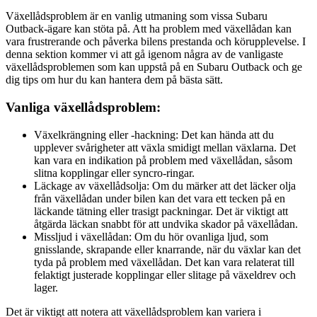
Växellådsproblem är en vanlig utmaning som vissa Subaru
Outback-ägare kan stöta på. Att ha problem med växellådan kan
vara frustrerande och påverka bilens prestanda och körupplevelse. I
denna sektion kommer vi att gå igenom några av de vanligaste
växellådsproblemen som kan uppstå på en Subaru Outback och ge
dig tips om hur du kan hantera dem på bästa sätt.
Vanliga växellådsproblem:
Växelkrängning eller -hackning: Det kan hända att du
upplever svårigheter att växla smidigt mellan växlarna. Det
kan vara en indikation på problem med växellådan, såsom
slitna kopplingar eller syncro-ringar.
Läckage av växellådsolja: Om du märker att det läcker olja
från växellådan under bilen kan det vara ett tecken på en
läckande tätning eller trasigt packningar. Det är viktigt att
åtgärda läckan snabbt för att undvika skador på växellådan.
Missljud i växellådan: Om du hör ovanliga ljud, som
gnisslande, skrapande eller knarrande, när du växlar kan det
tyda på problem med växellådan. Det kan vara relaterat till
felaktigt justerade kopplingar eller slitage på växeldrev och
lager.
Det är viktigt att notera att växellådsproblem kan variera i