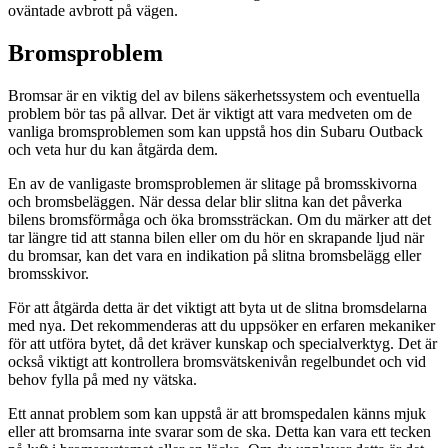
oväntade avbrott på vägen.
Bromsproblem
Bromsar är en viktig del av bilens säkerhetssystem och eventuella
problem bör tas på allvar. Det är viktigt att vara medveten om de
vanliga bromsproblemen som kan uppstå hos din Subaru Outback
och veta hur du kan åtgärda dem.
En av de vanligaste bromsproblemen är slitage på bromsskivorna
och bromsbeläggen. När dessa delar blir slitna kan det påverka
bilens bromsförmåga och öka bromssträckan. Om du märker att det
tar längre tid att stanna bilen eller om du hör en skrapande ljud när
du bromsar, kan det vara en indikation på slitna bromsbelägg eller
bromsskivor.
För att åtgärda detta är det viktigt att byta ut de slitna bromsdelarna
med nya. Det rekommenderas att du uppsöker en erfaren mekaniker
för att utföra bytet, då det kräver kunskap och specialverktyg. Det är
också viktigt att kontrollera bromsvätskenivån regelbundet och vid
behov fylla på med ny vätska.
Ett annat problem som kan uppstå är att bromspedalen känns mjuk
eller att bromsarna inte svarar som de ska. Detta kan vara ett tecken