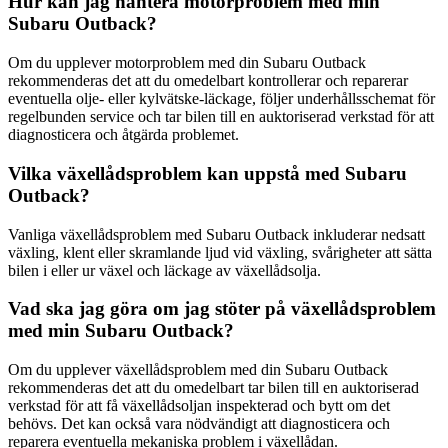
Hur kan jag hantera motorproblem med min
Subaru Outback?
Om du upplever motorproblem med din Subaru Outback
rekommenderas det att du omedelbart kontrollerar och reparerar
eventuella olje- eller kylvätske-läckage, följer underhållsschemat för
regelbunden service och tar bilen till en auktoriserad verkstad för att
diagnosticera och åtgärda problemet.
Vilka växellådsproblem kan uppstå med Subaru
Outback?
Vanliga växellådsproblem med Subaru Outback inkluderar nedsatt
växling, klent eller skramlande ljud vid växling, svårigheter att sätta
bilen i eller ur växel och läckage av växellådsolja.
Vad ska jag göra om jag stöter på växellådsproblem
med min Subaru Outback?
Om du upplever växellådsproblem med din Subaru Outback
rekommenderas det att du omedelbart tar bilen till en auktoriserad
verkstad för att få växellådsoljan inspekterad och bytt om det
behövs. Det kan också vara nödvändigt att diagnosticera och
reparera eventuella mekaniska problem i växellådan.