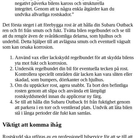
negativt påverka bilens kaross och strukturella
integritet. Genom att ta några enkla åtgärder kan du
undvika allvarliga rostskador.”
Det första steget i att förebygga rost är att hålla din Subaru Outback
ren och fri från smuts och fukt. Tvätta bilen regelbundet och se till
att du rengör även de svåråtkomliga delarna, som hjulhus och
underbil. Detta hjälper till att avlägsna smuts och eventuell vägsalt
som kan orsaka korrosion.
Använd vax eller lackskydd regelbundet för att skydda bilens
yta mot fukt och korrosion.
Undersök regelbundet din bil för eventuella tecken på rost.
Kontrollera speciellt områden där lacken kan vara sliten eller
skadad, som bumpers, dörrkanter och hjulhus.
Om du upptäcker rost, agera snabbt. Ta bort den befintliga
rosten genom att slipa och använda ett lämpligt
rostskyddsmedel innan du applicerar ny färg.
Se till att hålla din Subaru Outback fri från fuktighet genom
att parkera i en torr och ventilerad plats. Undvik att låta bilen
stå i långa perioder där fukt kan samlas.
Viktigt att komma ihåg
Rostskydd ska utföras av en professionell bilservice för att se till att