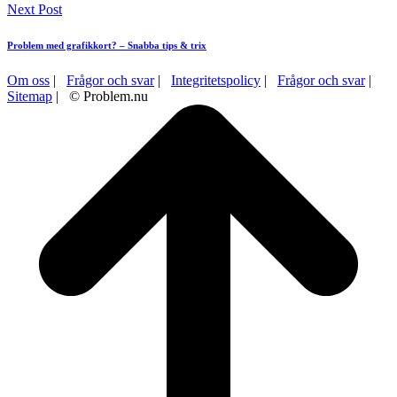
Next Post
Problem med grafikkort? – Snabba tips & trix
Om oss
|
Frågor och svar
|
Integritetspolicy
|
Frågor och svar
|
Sitemap
| © Problem.nu