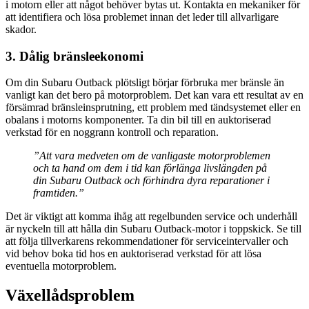
i motorn eller att något behöver bytas ut. Kontakta en mekaniker för
att identifiera och lösa problemet innan det leder till allvarligare
skador.
3. Dålig bränsleekonomi
Om din Subaru Outback plötsligt börjar förbruka mer bränsle än
vanligt kan det bero på motorproblem. Det kan vara ett resultat av en
försämrad bränsleinsprutning, ett problem med tändsystemet eller en
obalans i motorns komponenter. Ta din bil till en auktoriserad
verkstad för en noggrann kontroll och reparation.
”Att vara medveten om de vanligaste motorproblemen
och ta hand om dem i tid kan förlänga livslängden på
din Subaru Outback och förhindra dyra reparationer i
framtiden.”
Det är viktigt att komma ihåg att regelbunden service och underhåll
är nyckeln till att hålla din Subaru Outback-motor i toppskick. Se till
att följa tillverkarens rekommendationer för serviceintervaller och
vid behov boka tid hos en auktoriserad verkstad för att lösa
eventuella motorproblem.
Växellådsproblem