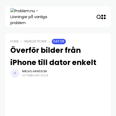
Skip
to
content
HOME
HEMELEKTRONIK
DATOR
Överför bilder från
iPhone till dator enkelt
NIKLAS HANSSON
23 FEBRUARI 2024