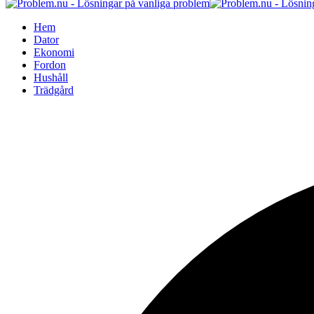
Hem
Dator
Ekonomi
Fordon
Hushåll
Trädgård