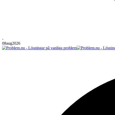
-
08
aug
2026