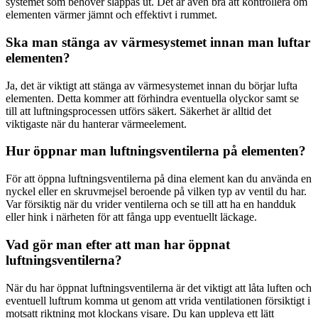
systemet som behöver släppas ut. Det är även bra att kontrollera om
elementen värmer jämnt och effektivt i rummet.
Ska man stänga av värmesystemet innan man luftar
elementen?
Ja, det är viktigt att stänga av värmesystemet innan du börjar lufta
elementen. Detta kommer att förhindra eventuella olyckor samt se
till att luftningsprocessen utförs säkert. Säkerhet är alltid det
viktigaste när du hanterar värmeelement.
Hur öppnar man luftningsventilerna på elementen?
För att öppna luftningsventilerna på dina element kan du använda en
nyckel eller en skruvmejsel beroende på vilken typ av ventil du har.
Var försiktig när du vrider ventilerna och se till att ha en handduk
eller hink i närheten för att fånga upp eventuellt läckage.
Vad gör man efter att man har öppnat
luftningsventilerna?
När du har öppnat luftningsventilerna är det viktigt att låta luften och
eventuell luftrum komma ut genom att vrida ventilationen försiktigt i
motsatt riktning mot klockans visare. Du kan uppleva ett lätt