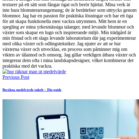
texturer på ett sätt som fångar ögat och berör hjärtat. Mina verk är
inte bara blomsterarrangemang; de är berättelser som uttrycks genom
blommor. Jag har en passion för praktiska lösningar och har ett öga
för att skapa funktionella men vackra utrymmen. Mitt hem är en
spegling av mina yrkesmässiga talanger, med levande blommor och
växter som skapar en lugn och inspirerande miljö. Min trädgård är
min fristad och ett slags levande laboratorium där jag experimenterar
med olika växter och odlingstekniker. Jag njuter av att se hur
växterna växer och utvecklas, en process som påminner mig om
vikten av tålamod och omsorg. Jag gillar verkligen ätbara växter och
integrerar dem ofta i mina landskapsdesigner, vilket kombinerar det
praktiska med det vackra.
Previous Post
Beräkna medelvärde enkelt – Din guide