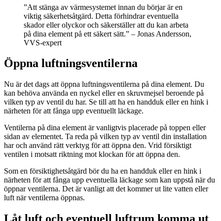
”Att stänga av värmesystemet innan du börjar är en
viktig säkerhetsåtgärd. Detta förhindrar eventuella
skador eller olyckor och säkerställer att du kan arbeta
på dina element på ett säkert sätt.” – Jonas Andersson,
VVS-expert
Öppna luftningsventilerna
Nu är det dags att öppna luftningsventilerna på dina element. Du
kan behöva använda en nyckel eller en skruvmejsel beroende på
vilken typ av ventil du har. Se till att ha en handduk eller en hink i
närheten för att fånga upp eventuellt läckage.
Ventilerna på dina element är vanligtvis placerade på toppen eller
sidan av elementet. Ta reda på vilken typ av ventil din installation
har och använd rätt verktyg för att öppna den. Vrid försiktigt
ventilen i motsatt riktning mot klockan för att öppna den.
Som en försiktighetsåtgärd bör du ha en handduk eller en hink i
närheten för att fånga upp eventuella läckage som kan uppstå när du
öppnar ventilerna. Det är vanligt att det kommer ut lite vatten eller
luft när ventilerna öppnas.
Låt luft och eventuell luftrum komma ut