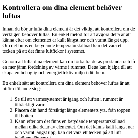
Kontrollera om dina element behöver
luftas
Innan du börjar lufta dina element är det viktigt att kontrollera om de
verkligen behöver luftas. En enkel metod för att avgöra detta är att
känna efter om elementet är kallt längst ner och varmt längst upp.
Om det finns en betydande temperaturskillnad kan det vara ett
tecken på att det finns luftfickor i systemet.
Genom att lufta dina element kan du förbättra deras prestanda och få
en mer jämn fördelning av värme i rummet. Detta kan hjälpa till att
skapa en behaglig och energieffektiv miljö i ditt hem.
Ett enkelt sätt att kontrollera om dina element behöver luftas är att
utföra följande steg:
Se till att värmesystemet är igång och luften i rummet är
tillräckligt varm.
Placera din hand försiktigt längs elementets yta, från toppen
till botten.
Känn efter om det finns en betydande temperaturskillnad
mellan olika delar av elementet. Om det känns kallt längst ner
och varmt längst upp, kan det vara ett tecken på att luft
behöver släppas ut.