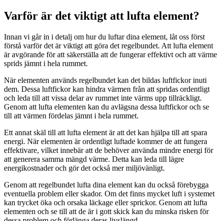
Varför är det viktigt att lufta element?
Innan vi går in i detalj om hur du luftar dina element, låt oss först
förstå varför det är viktigt att göra det regelbundet. Att lufta element
är avgörande för att säkerställa att de fungerar effektivt och att värme
sprids jämnt i hela rummet.
När elementen används regelbundet kan det bildas luftfickor inuti
dem. Dessa luftfickor kan hindra värmen från att spridas ordentligt
och leda till att vissa delar av rummet inte värms upp tillräckligt.
Genom att lufta elementen kan du avlägsna dessa luftfickor och se
till att värmen fördelas jämnt i hela rummet.
Ett annat skäl till att lufta element är att det kan hjälpa till att spara
energi. När elementen är ordentligt luftade kommer de att fungera
effektivare, vilket innebär att de behöver använda mindre energi för
att generera samma mängd värme. Detta kan leda till lägre
energikostnader och gör det också mer miljövänligt.
Genom att regelbundet lufta dina element kan du också förebygga
eventuella problem eller skador. Om det finns mycket luft i systemet
kan trycket öka och orsaka läckage eller sprickor. Genom att lufta
elementen och se till att de är i gott skick kan du minska risken för
dessa problem och förlänga deras livslängd.