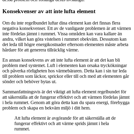
Konsekvenser av att inte lufta element
Om du inte regelbundet luftar dina element kan det finnas flera
negativa konsekvenser. Ett av de vanligaste problemen är att värmen
inte fördelas jämnt i rummet. Vissa områden kan vara kallare än
andra, vilket kan göra vistelsen i rummet obekväm. Dessutom kan
det leda till högre energikostnader eftersom elementen måste arbeta
hårdare för att generera tillräcklig värme.
En annan konsekvens av att inte lufta element är att det kan bli
problem med systemet. Luft i elementen kan orsaka tryckökningar
och påverka rörligheten hos värmebäraren. Detta kan i sin tur leda
till problem som läckor, sprickor eller till och med att elementen går
sönder och behöver bytas ut.
Sammanfattningsvis är det viktigt att lufta element regelbundet för
att säkerställa att de fungerar effektivt och att värmen fördelas jämnt
i hela rummet. Genom att göra detta kan du spara energi, förebygga
problem och skapa en bekväm miljö i ditt hem.
Att lufta element är avgörande för att säkerställa att de
fungerar effektivt och att värme sprids jämnt i hela
rummet.