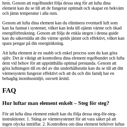
hem. Genom att regelbundet följa dessa steg för att lufta dina
element kan du se till att de fungerar optimalt och skapar en bekväm
och jämn temperatur i alla rum.
Genom att lufta dina element kan du eliminera eventuell luft som
kan ha fastnat i systemet, vilket kan leda till ojämn värme och ökad
energiförbrukning. Genom att följa de enkla stegen i denna guide
kan du säkerställa att din värme sprids jämnt och effektivt, vilket kan
spara pengar på din energiräkning.
Att lufta element är en snabb och enkel process som du kan göra
själv. Det är viktigt att kontrollera dina element regelbundet och lufta
dem vid behov för att upprätthålla optimal prestanda. Genom att
göra luftningen till en del av din underhållsrutin kan du se till att ditt
värmesystem fungerar effektivt och att du och din familj har en
behaglig inomhusmiljö, oavsett årstid.
FAQ
Hur luftar man element enkelt – Steg för steg?
För att lufta dina element enkelt kan du följa dessa steg-för-steg-
instruktioner. 1. Stäng av värmesystemet för att vara säker på att
ingen olycka inträffar. 2. Kontrollera om dina element behöver luftas