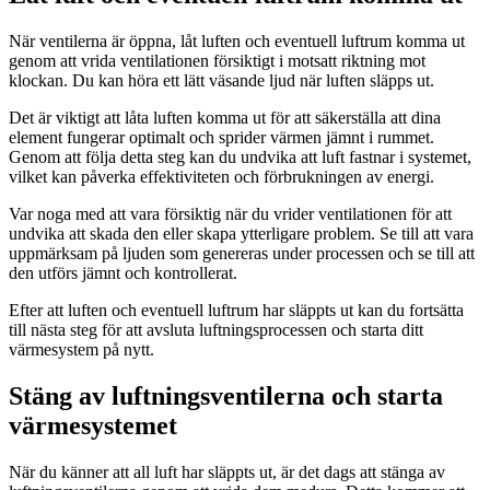
När ventilerna är öppna, låt luften och eventuell luftrum komma ut
genom att vrida ventilationen försiktigt i motsatt riktning mot
klockan. Du kan höra ett lätt väsande ljud när luften släpps ut.
Det är viktigt att låta luften komma ut för att säkerställa att dina
element fungerar optimalt och sprider värmen jämnt i rummet.
Genom att följa detta steg kan du undvika att luft fastnar i systemet,
vilket kan påverka effektiviteten och förbrukningen av energi.
Var noga med att vara försiktig när du vrider ventilationen för att
undvika att skada den eller skapa ytterligare problem. Se till att vara
uppmärksam på ljuden som genereras under processen och se till att
den utförs jämnt och kontrollerat.
Efter att luften och eventuell luftrum har släppts ut kan du fortsätta
till nästa steg för att avsluta luftningsprocessen och starta ditt
värmesystem på nytt.
Stäng av luftningsventilerna och starta
värmesystemet
När du känner att all luft har släppts ut, är det dags att stänga av