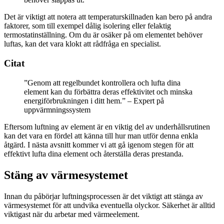
Det är viktigt att notera att temperaturskillnaden kan bero på andra
faktorer, som till exempel dålig isolering eller felaktig
termostatinställning. Om du är osäker på om elementet behöver
luftas, kan det vara klokt att rådfråga en specialist.
Citat
”Genom att regelbundet kontrollera och lufta dina
element kan du förbättra deras effektivitet och minska
energiförbrukningen i ditt hem.” – Expert på
uppvärmningssystem
Eftersom luftning av element är en viktig del av underhållsrutinen
kan det vara en fördel att känna till hur man utför denna enkla
åtgärd. I nästa avsnitt kommer vi att gå igenom stegen för att
effektivt lufta dina element och återställa deras prestanda.
Stäng av värmesystemet
Innan du påbörjar luftningsprocessen är det viktigt att stänga av
värmesystemet för att undvika eventuella olyckor. Säkerhet är alltid
viktigast när du arbetar med värmeelement.