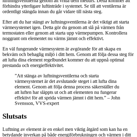
luftningsventilerna genom att vrida dem medurs. Detta kommer att
förhindra ytterligare luftinträde i systemet. Se till att ventilerna är
ordentligt stängda innan du går vidare till nästa steg.
Efter att du har stängt av luftningsventilerna är det viktigt att starta
värmesystemet igen. Detta gör du genom att slå på värmen från
termostaten eller genom att starta upp värmepumpen. Kontrollera
noggrant om elementet nu värms jämnt och effektivt.
En väl fungerande värmesystem är avgörande för att skapa en
bekväm och behaglig miljö i ditt hem. Genom att följa dessa steg för
att lufta dina element regelbundet kommer du att uppnå optimal
prestanda och energieffektivitet.
”Att stänga av luftningsventilerna och starta
värmesystemet är det avslutande steget i att lufta dina
element. Genom att följa denna process säkerställer du
att luften har släppts ut och att elementen nu fungerar
effektivt för att sprida värmen jämnt i ditt hem.” – John
Svensson, VVS-expert
Slutsats
Luftning av element är en enkel men viktig åtgärd som kan ha en
betydande inverkan på både energiförbrukningen och värmen i ditt