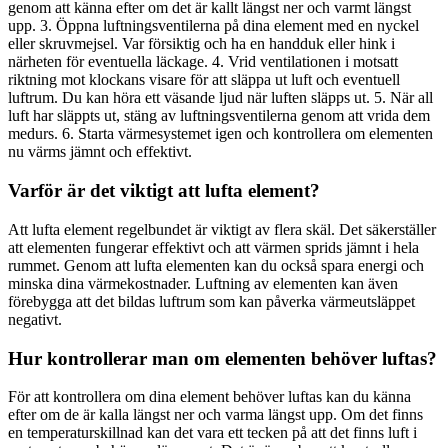
genom att känna efter om det är kallt längst ner och varmt längst
upp. 3. Öppna luftningsventilerna på dina element med en nyckel
eller skruvmejsel. Var försiktig och ha en handduk eller hink i
närheten för eventuella läckage. 4. Vrid ventilationen i motsatt
riktning mot klockans visare för att släppa ut luft och eventuell
luftrum. Du kan höra ett väsande ljud när luften släpps ut. 5. När all
luft har släppts ut, stäng av luftningsventilerna genom att vrida dem
medurs. 6. Starta värmesystemet igen och kontrollera om elementen
nu värms jämnt och effektivt.
Varför är det viktigt att lufta element?
Att lufta element regelbundet är viktigt av flera skäl. Det säkerställer
att elementen fungerar effektivt och att värmen sprids jämnt i hela
rummet. Genom att lufta elementen kan du också spara energi och
minska dina värmekostnader. Luftning av elementen kan även
förebygga att det bildas luftrum som kan påverka värmeutsläppet
negativt.
Hur kontrollerar man om elementen behöver luftas?
För att kontrollera om dina element behöver luftas kan du känna
efter om de är kalla längst ner och varma längst upp. Om det finns
en temperaturskillnad kan det vara ett tecken på att det finns luft i