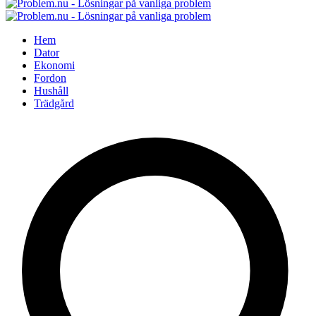
Hem
Dator
Ekonomi
Fordon
Hushåll
Trädgård