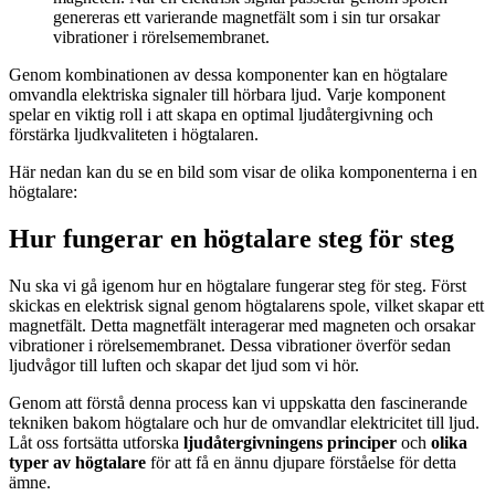
genereras ett varierande magnetfält som i sin tur orsakar
vibrationer i rörelsemembranet.
Genom kombinationen av dessa komponenter kan en högtalare
omvandla elektriska signaler till hörbara ljud. Varje komponent
spelar en viktig roll i att skapa en optimal ljudåtergivning och
förstärka ljudkvaliteten i högtalaren.
Här nedan kan du se en bild som visar de olika komponenterna i en
högtalare:
Hur fungerar en högtalare steg för steg
Nu ska vi gå igenom hur en högtalare fungerar steg för steg. Först
skickas en elektrisk signal genom högtalarens spole, vilket skapar ett
magnetfält. Detta magnetfält interagerar med magneten och orsakar
vibrationer i rörelsemembranet. Dessa vibrationer överför sedan
ljudvågor till luften och skapar det ljud som vi hör.
Genom att förstå denna process kan vi uppskatta den fascinerande
tekniken bakom högtalare och hur de omvandlar elektricitet till ljud.
Låt oss fortsätta utforska
ljudåtergivningens principer
och
olika
typer av högtalare
för att få en ännu djupare förståelse för detta
ämne.