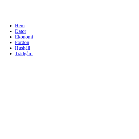
Hem
Dator
Ekonomi
Fordon
Hushåll
Trädgård