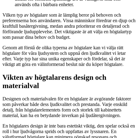
används ofta i bärbara enheter.
Vilken typ av högtalare som är lämplig beror på behoven och
preferenserna hos användaren. Vissa människor föredrar en djup och
kraftfull basåtergivning, medan andra prioriterar en detaljerad och
förförande ljudupplevelse. Det viktigaste är att välja en högtalartyp
som passar dina behov och budget.
Genom att förstå de olika typerna av högtalare kan vi välja rätt
högtalare för våra ljudsystem och uppnå den ljudkvalitet vi letar
efter. Varje typ har sina unika egenskaper och fördelar, så det är
viktigt att göra en välinformerad beslut när du köper högtalare.
Vikten av högtalarens design och
materialval
Designen och materialvalen för en högtalare är avgörande faktorer
som påverkar både dess ljudkvalitet och prestanda. Varje enskild
detalj, från högtalarelementets form och storlek till kabinettets
material, kan ha en betydande inverkan på ljudåtergivningen.
En högtalares design är inte bara estetiskt viktig, den spelar också en
roll i hur ljudvågorna sprids och uppfattas av lyssnaren. En
välutformad högtalare kan minimera oönskad resonans och