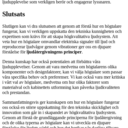
ljudupplevelse som verkligen berör och engagerar lyssnaren.
Slutsats
Slutligen kan vi dra slutsatsen att genom att förstå hur en högtalare
fungerar, kan vi verkligen uppskatta den tekniska kunnigheten och
expertisen som krävs för att skapa högkvalitativa ljudsystem. Att
veta hur en högtalare omvandlar elektriska signaler till ljud och
reproducerar ljudvågor genom vibrationer ger oss en djupare
förståelse för
ljudåtergivningens principer
.
Denna kunskap har också potentialen att förbättra våra
ljudupplevelser. Genom att vara medvetna om högtalarens olika
komponenter och designfaktorer, kan vi välja högtalare som passar
våra specifika behov och preferenser. Vi kan också vara mer kritiska
i vårt val av högtalare, medvetna om hur olika faktorer som
materialval och kabinettets utformning kan påverka ljudkvaliteten
och prestandan.
Sammanfattningsvis ger kunskapen om hur en högtalare fungerar
oss också en större uppskattning för den tekniska skicklighet och
innovation som går in i skapandet av högkvalitativa ljudsystem.
Genom att förstå de grundläggande principerna för ljudåtergivning
och de olika typerna av högtalare kan vi utveckla en djupare
förståelse för ljudets värld och hur det berikar vår dagliga tillvaro.