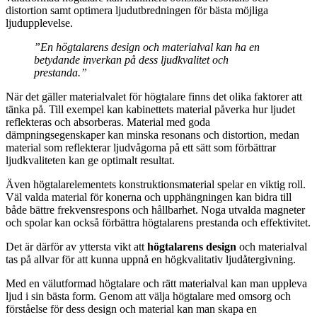
distortion samt optimera ljudutbredningen för bästa möjliga
ljudupplevelse.
”En högtalarens design och materialval kan ha en
betydande inverkan på dess ljudkvalitet och
prestanda.”
När det gäller materialvalet för högtalare finns det olika faktorer att
tänka på. Till exempel kan kabinettets material påverka hur ljudet
reflekteras och absorberas. Material med goda
dämpningsegenskaper kan minska resonans och distortion, medan
material som reflekterar ljudvågorna på ett sätt som förbättrar
ljudkvaliteten kan ge optimalt resultat.
Även högtalarelementets konstruktionsmaterial spelar en viktig roll.
Väl valda material för konerna och upphängningen kan bidra till
både bättre frekvensrespons och hållbarhet. Noga utvalda magneter
och spolar kan också förbättra högtalarens prestanda och effektivitet.
Det är därför av yttersta vikt att
högtalarens design
och materialval
tas på allvar för att kunna uppnå en högkvalitativ ljudåtergivning.
Med en välutformad högtalare och rätt materialval kan man uppleva
ljud i sin bästa form. Genom att välja högtalare med omsorg och
förståelse för dess design och material kan man skapa en