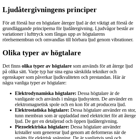
Ljudåtergivningens principer
För att förstå hur en högtalare återger ljud är det viktigt att förstå de
grundläggande principerna för ljudåtergivning. Ljudvågor består av
variationer i lufttryck som fångas upp av högtalarens
rörelsemembran och omvandlas till hörbara ljud genom vibrationer.
Olika typer av högtalare
Det finns
olika typer av högtalare
som används för att återge ljud
på olika sätt. Varje typ har sina egna särskilda tekniker och
egenskaper som påverkar ljudkvaliteten och prestandan. Här är
några vanliga typer av högtalare:
Elektrodynamiska högtalare:
Dessa högtalare är de
vanligaste och används i många ljudsystem. De använder en
elektromagnetisk spole och en kon för att producera ljud.
Elektrostatiska högtalare:
Dessa högtalare använder en stor,
tunn membran som är uppladdad med elektricitet för att återge
ljud. De ger en detaljerad och öppen ljudåtergivning.
Piezoelektriska högtalare:
Dessa högtalare använder
kristaller som genererar ljud genom att deformeras när de
utsätts för elektrisk spänning. De är vanligtvis små och