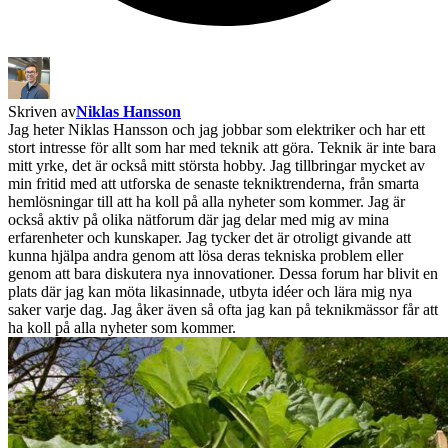
Skriven av
Niklas Hansson
Jag heter Niklas Hansson och jag jobbar som elektriker och har ett
stort intresse för allt som har med teknik att göra. Teknik är inte bara
mitt yrke, det är också mitt största hobby. Jag tillbringar mycket av
min fritid med att utforska de senaste tekniktrenderna, från smarta
hemlösningar till att ha koll på alla nyheter som kommer. Jag är
också aktiv på olika nätforum där jag delar med mig av mina
erfarenheter och kunskaper. Jag tycker det är otroligt givande att
kunna hjälpa andra genom att lösa deras tekniska problem eller
genom att bara diskutera nya innovationer. Dessa forum har blivit en
plats där jag kan möta likasinnade, utbyta idéer och lära mig nya
saker varje dag. Jag åker även så ofta jag kan på teknikmässor får att
ha koll på alla nyheter som kommer.