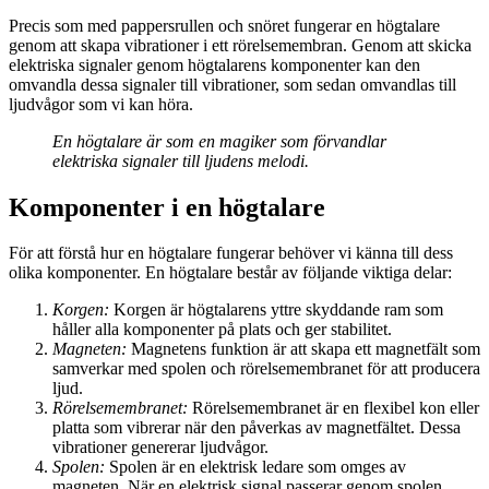
Precis som med pappersrullen och snöret fungerar en högtalare
genom att skapa vibrationer i ett rörelsemembran. Genom att skicka
elektriska signaler genom högtalarens komponenter kan den
omvandla dessa signaler till vibrationer, som sedan omvandlas till
ljudvågor som vi kan höra.
En högtalare är som en magiker som förvandlar
elektriska signaler till ljudens melodi.
Komponenter i en högtalare
För att förstå hur en högtalare fungerar behöver vi känna till dess
olika komponenter. En högtalare består av följande viktiga delar:
Korgen:
Korgen är högtalarens yttre skyddande ram som
håller alla komponenter på plats och ger stabilitet.
Magneten:
Magnetens funktion är att skapa ett magnetfält som
samverkar med spolen och rörelsemembranet för att producera
ljud.
Rörelsemembranet:
Rörelsemembranet är en flexibel kon eller
platta som vibrerar när den påverkas av magnetfältet. Dessa
vibrationer genererar ljudvågor.
Spolen:
Spolen är en elektrisk ledare som omges av
magneten. När en elektrisk signal passerar genom spolen