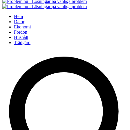
Hem
Dator
Ekonomi
Fordon
Hushåll
Trädgård