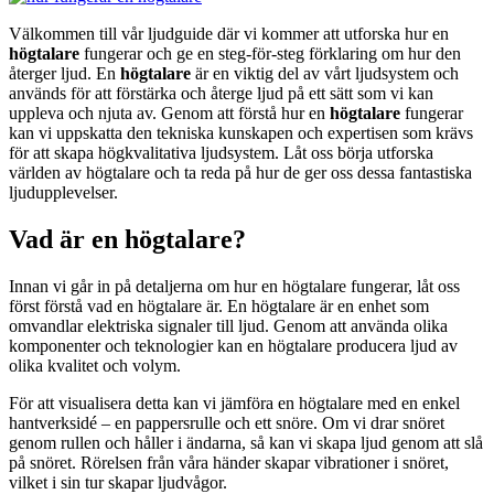
Välkommen till vår ljudguide där vi kommer att utforska hur en
högtalare
fungerar och ge en steg-för-steg förklaring om hur den
återger ljud. En
högtalare
är en viktig del av vårt ljudsystem och
används för att förstärka och återge ljud på ett sätt som vi kan
uppleva och njuta av. Genom att förstå hur en
högtalare
fungerar
kan vi uppskatta den tekniska kunskapen och expertisen som krävs
för att skapa högkvalitativa ljudsystem. Låt oss börja utforska
världen av högtalare och ta reda på hur de ger oss dessa fantastiska
ljudupplevelser.
Vad är en högtalare?
Innan vi går in på detaljerna om hur en högtalare fungerar, låt oss
först förstå vad en högtalare är. En högtalare är en enhet som
omvandlar elektriska signaler till ljud. Genom att använda olika
komponenter och teknologier kan en högtalare producera ljud av
olika kvalitet och volym.
För att visualisera detta kan vi jämföra en högtalare med en enkel
hantverksidé – en pappersrulle och ett snöre. Om vi drar snöret
genom rullen och håller i ändarna, så kan vi skapa ljud genom att slå
på snöret. Rörelsen från våra händer skapar vibrationer i snöret,
vilket i sin tur skapar ljudvågor.