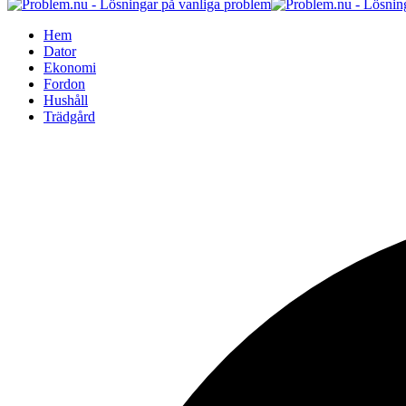
Hem
Dator
Ekonomi
Fordon
Hushåll
Trädgård