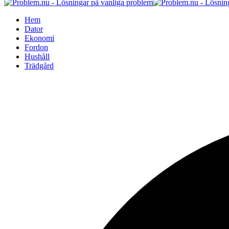
Hem
Dator
Ekonomi
Fordon
Hushåll
Trädgård