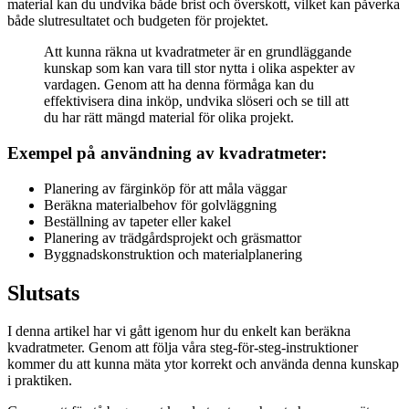
material kan du undvika både brist och överskott, vilket kan påverka
både slutresultatet och budgeten för projektet.
Att kunna räkna ut kvadratmeter är en grundläggande
kunskap som kan vara till stor nytta i olika aspekter av
vardagen. Genom att ha denna förmåga kan du
effektivisera dina inköp, undvika slöseri och se till att
du har rätt mängd material för olika projekt.
Exempel på användning av kvadratmeter:
Planering av färginköp för att måla väggar
Beräkna materialbehov för golvläggning
Beställning av tapeter eller kakel
Planering av trädgårdsprojekt och gräsmattor
Byggnadskonstruktion och materialplanering
Slutsats
I denna artikel har vi gått igenom hur du enkelt kan beräkna
kvadratmeter. Genom att följa våra steg-för-steg-instruktioner
kommer du att kunna mäta ytor korrekt och använda denna kunskap
i praktiken.