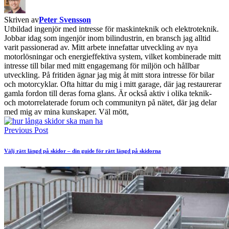
Skriven av
Peter Svensson
Utbildad ingenjör med intresse för maskinteknik och elektroteknik.
Jobbar idag som ingenjör inom bilindustrin, en bransch jag alltid
varit passionerad av. Mitt arbete innefattar utveckling av nya
motorlösningar och energieffektiva system, vilket kombinerade mitt
intresse till bilar med mitt engagemang för miljön och hållbar
utveckling. På fritiden ägnar jag mig åt mitt stora intresse för bilar
och motorcyklar. Ofta hittar du mig i mitt garage, där jag restaurerar
gamla fordon till deras forna glans. Är också aktiv i olika teknik-
och motorrelaterade forum och communityn på nätet, där jag delar
med mig av mina kunskaper. Väl mött,
Previous Post
Välj rätt längd på skidor – din guide för rätt längd på skidorna