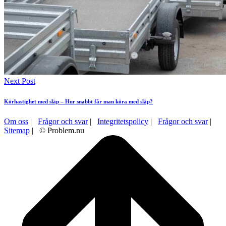
Next Post
Körhastighet med släp – Hur snabbt får man köra med släp?
Om oss
|
Frågor och svar
|
Integritetspolicy
|
Frågor och svar
|
Sitemap
| © Problem.nu