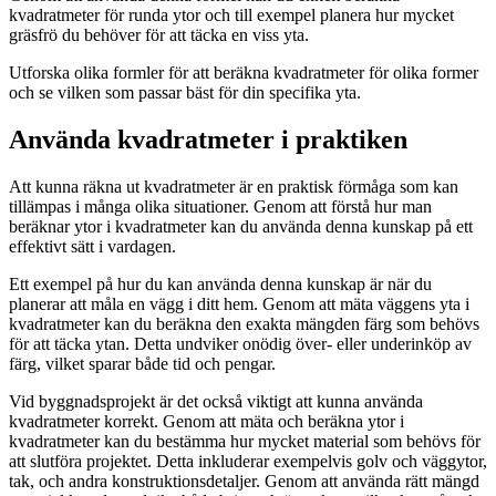
kvadratmeter för runda ytor och till exempel planera hur mycket
gräsfrö du behöver för att täcka en viss yta.
Utforska olika formler för att beräkna kvadratmeter för olika former
och se vilken som passar bäst för din specifika yta.
Använda kvadratmeter i praktiken
Att kunna räkna ut kvadratmeter är en praktisk förmåga som kan
tillämpas i många olika situationer. Genom att förstå hur man
beräknar ytor i kvadratmeter kan du använda denna kunskap på ett
effektivt sätt i vardagen.
Ett exempel på hur du kan använda denna kunskap är när du
planerar att måla en vägg i ditt hem. Genom att mäta väggens yta i
kvadratmeter kan du beräkna den exakta mängden färg som behövs
för att täcka ytan. Detta undviker onödig över- eller underinköp av
färg, vilket sparar både tid och pengar.
Vid byggnadsprojekt är det också viktigt att kunna använda
kvadratmeter korrekt. Genom att mäta och beräkna ytor i
kvadratmeter kan du bestämma hur mycket material som behövs för
att slutföra projektet. Detta inkluderar exempelvis golv och väggytor,
tak, och andra konstruktionsdetaljer. Genom att använda rätt mängd