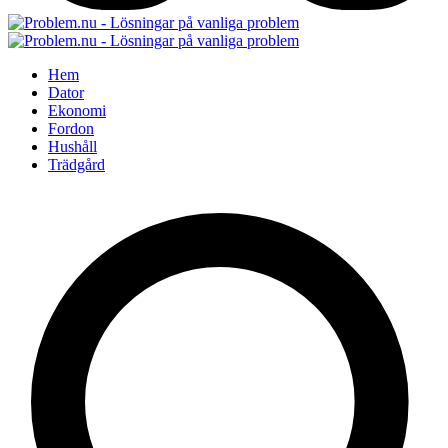
Hem
Dator
Ekonomi
Fordon
Hushåll
Trädgård