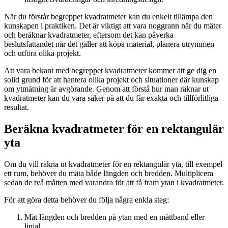
När du förstår begreppet kvadratmeter kan du enkelt tillämpa den
kunskapen i praktiken. Det är viktigt att vara noggrann när du mäter
och beräknar kvadratmeter, eftersom det kan påverka
beslutsfattandet när det gäller att köpa material, planera utrymmen
och utföra olika projekt.
Att vara bekant med begreppet kvadratmeter kommer att ge dig en
solid grund för att hantera olika projekt och situationer där kunskap
om ytmätning är avgörande. Genom att förstå hur man räknar ut
kvadratmeter kan du vara säker på att du får exakta och tillförlitliga
resultat.
Beräkna kvadratmeter för en rektangulär
yta
Om du vill räkna ut kvadratmeter för en rektangulär yta, till exempel
ett rum, behöver du mäta både längden och bredden. Multiplicera
sedan de två måtten med varandra för att få fram ytan i kvadratmeter.
För att göra detta behöver du följa några enkla steg:
Mät längden och bredden på ytan med en måttband eller
linjal.