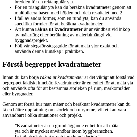
bredden för en rektangulär yta.
För en triangulär yta kan du beräkna kvadratmeter genom att
multiplicera basen med höjden och dela resultatet med 2.
I fall av andra former, som en rund yta, kan du använda
specifika formler för att beräkna kvadratmeter.
Att kunna
räkna ut kvadratmeter
är användbart vid inköp
av målarfärg eller beräkning av materialmängd vid
byggnadsprojekt.
Följ vår steg-för-steg-guide för att mäta ytor exakt och
använda denna kunskap i praktiken.
Förstå begreppet kvadratmeter
Innan du kan börja
räkna ut kvadratmeter
är det viktigt att förstå vad
begreppet faktiskt innebär. Kvadratmeter är en enhet för att mäta yta
och används ofta för att bestämma storleken på rum, markområden
eller byggnader.
Genom att förstå hur man mäter och beräknar kvadratmeter kan du
få en bättre uppfattning om storlek och utrymme, vilket kan vara
användbart i olika situationer och projekt.
”Kvadratmeter är en grundläggande enhet för att mäta
yta och är mycket användbar inom byggbranschen,
fastighetsvärderingar och inredningsdesign.”