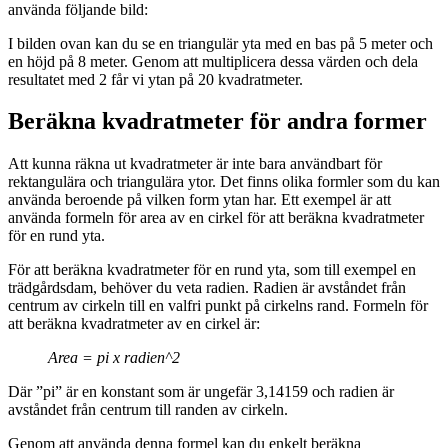
använda följande bild:
I bilden ovan kan du se en triangulär yta med en bas på 5 meter och
en höjd på 8 meter. Genom att multiplicera dessa värden och dela
resultatet med 2 får vi ytan på 20 kvadratmeter.
Beräkna kvadratmeter för andra former
Att kunna räkna ut kvadratmeter är inte bara användbart för
rektangulära och triangulära ytor. Det finns olika formler som du kan
använda beroende på vilken form ytan har. Ett exempel är att
använda formeln för area av en cirkel för att beräkna kvadratmeter
för en rund yta.
För att beräkna kvadratmeter för en rund yta, som till exempel en
trädgårdsdam, behöver du veta radien. Radien är avståndet från
centrum av cirkeln till en valfri punkt på cirkelns rand. Formeln för
att beräkna kvadratmeter av en cirkel är:
Area = pi x radien^2
Där ”pi” är en konstant som är ungefär 3,14159 och radien är
avståndet från centrum till randen av cirkeln.
Genom att använda denna formel kan du enkelt beräkna