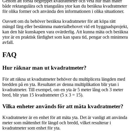
Genom att förstå begreppet kvadratmeter och veta hur man mäter
både rektangulära och triangulära ytor kan du beräkna kvadratmeter
för olika former och använda den informationen i olika situationer.
Oavsett om du behöver beräkna kvadratmeter för att köpa rätt
mängd färg eller bestämma materialbehovet vid ett byggnadsprojekt,
kan den här kunskapen vara ovärderlig. Att kunna mäta och beräkna
ytor är en praktisk färdighet som kan spara tid, pengar och minimera
avfall.
FAQ
Hur räknar man ut kvadratmeter?
För att räkna ut kvadratmeter behöver du multiplicera längden med
bredden på en yta. Resultatet av denna multiplikation blir ytan i
kvadratmeter. Till exempel, om en yta är 5 meter lång och 3 meter
bred, blir ytan 15 kvadratmeter (5 x 3 = 15).
Vilka enheter används för att mäta kvadratmeter?
Kvadratmeter är en enhet för att mäta yta. Det är vanligt att använda
meter som måttenhet för längd och bredd, vilket resulterar i
kvadratmeter som enhet för yta.