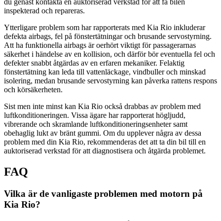
du genast kontakta en auktoriserad verkstad för att få bilen
inspekterad och repareras.
Ytterligare problem som har rapporterats med Kia Rio inkluderar
defekta airbags, fel på fönstertätningar och brusande servostyrning.
Att ha funktionella airbags är oerhört viktigt för passagerarnas
säkerhet i händelse av en kollision, och därför bör eventuella fel och
defekter snabbt åtgärdas av en erfaren mekaniker. Felaktig
fönstertätning kan leda till vattenläckage, vindbuller och minskad
isolering, medan brusande servostyrning kan påverka rattens respons
och körsäkerheten.
Sist men inte minst kan Kia Rio också drabbas av problem med
luftkonditioneringen. Vissa ägare har rapporterat högljudd,
vibrerande och skramlande luftkonditioneringsenheter samt
obehaglig lukt av bränt gummi. Om du upplever några av dessa
problem med din Kia Rio, rekommenderas det att ta din bil till en
auktoriserad verkstad för att diagnostisera och åtgärda problemet.
FAQ
Vilka är de vanligaste problemen med motorn på
Kia Rio?