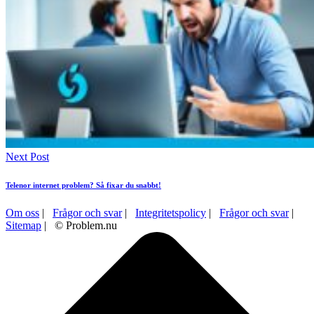
Next Post
Telenor internet problem? Så fixar du snabbt!
Om oss
|
Frågor och svar
|
Integritetspolicy
|
Frågor och svar
|
Sitemap
| © Problem.nu