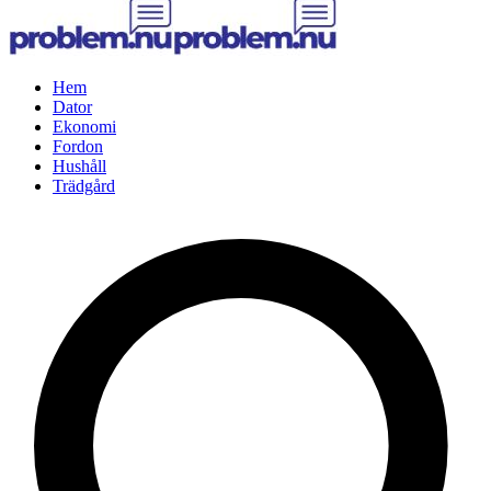
Hem
Dator
Ekonomi
Fordon
Hushåll
Trädgård