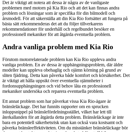
Det är viktigt att notera att dessa är några av de vanligaste
problemen med motorn på Kia Rio och att det kan finnas andra
problem och lösningar som är specifika för din bilmodell och
årsmodell. För att säkerställa att din Kia Rio fortsätter att fungera på
bästa sätt rekommenderas det att du följer tillverkarens
rekommendationer för underhåll och regelbundet besöker en
professionell mekaniker för att åtgärda eventuella problem.
Andra vanliga problem med Kia Rio
Förutom motorrelaterade problem kan Kia Rio uppleva andra
vanliga problem. En av dessa är upphängningsproblem, där äldre
modeller kan uppleva obehaglig och ojämn körning på grund av
sliten fjädring. Detta kan påverka både komfort och körsäkerhet. Det
är viktigt att hålla uppsikt över eventuella ojämnheter i
fordonsupphängningen och vid behov låta en professionell
mekaniker undersöka och reparera eventuella problem.
Ett annat problem som har påverkat vissa Kia Rio-ägare är
bränsleläckage. Det har funnits rapporter om en sprucken
inloppsnippel på bränslefördelningsstället, vilket har lett till
återkallanden för att åtgärda detta problem. Bränsleläckage är inte
bara en potentiell säkerhetsrisk utan kan också vara kostsamt och
påverka bränsleeffektiviteten. Om du misstänker bränsleläckage bör