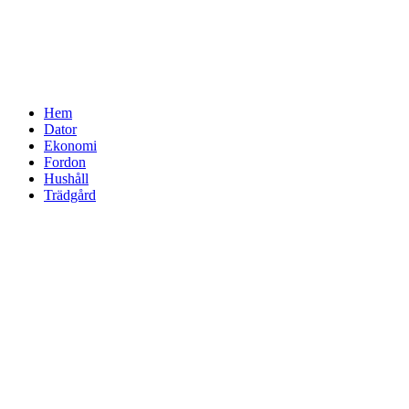
Hem
Dator
Ekonomi
Fordon
Hushåll
Trädgård