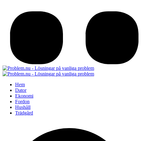
Hem
Dator
Ekonomi
Fordon
Hushåll
Trädgård