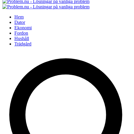
Hem
Dator
Ekonomi
Fordon
Hushåll
Trädgård