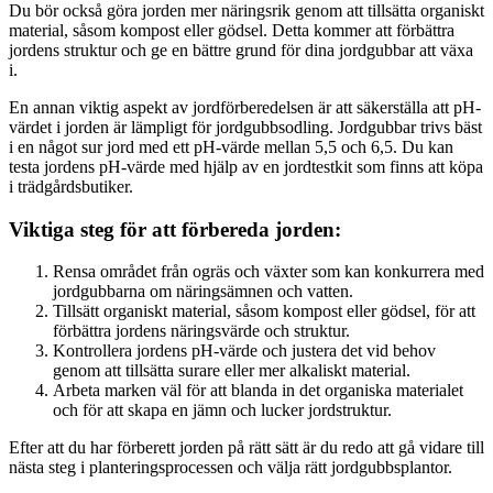
Du bör också göra jorden mer näringsrik genom att tillsätta organiskt
material, såsom kompost eller gödsel. Detta kommer att förbättra
jordens struktur och ge en bättre grund för dina jordgubbar att växa
i.
En annan viktig aspekt av jordförberedelsen är att säkerställa att pH-
värdet i jorden är lämpligt för jordgubbsodling. Jordgubbar trivs bäst
i en något sur jord med ett pH-värde mellan 5,5 och 6,5. Du kan
testa jordens pH-värde med hjälp av en jordtestkit som finns att köpa
i trädgårdsbutiker.
Viktiga steg för att förbereda jorden:
Rensa området från ogräs och växter som kan konkurrera med
jordgubbarna om näringsämnen och vatten.
Tillsätt organiskt material, såsom kompost eller gödsel, för att
förbättra jordens näringsvärde och struktur.
Kontrollera jordens pH-värde och justera det vid behov
genom att tillsätta surare eller mer alkaliskt material.
Arbeta marken väl för att blanda in det organiska materialet
och för att skapa en jämn och lucker jordstruktur.
Efter att du har förberett jorden på rätt sätt är du redo att gå vidare till
nästa steg i planteringsprocessen och välja rätt jordgubbsplantor.