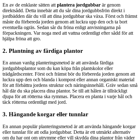
En av de enklaste sätten att
plantera jordgubbar
är genom
direktsådd. Detta innebär att du sår dina jordgubbsfrön direkt i
jordbädden där du vill att dina jordgubbar ska växa. Först och främst
måste du förbereda jorden genom att luckra upp den och ta bort
eventuella ogräs. Sedan sår du fröna enligt anvisningarna på
förpackningen. Var noga med att vattna ordentligt efter sådd för att
hjälpa fröna att gro.
2. Plantning av färdiga plantor
En annan vanlig planteringsmetod är att använda färdiga
jordgubbsplantor som du kan köpa från plantskolor eller
trädgårdscenter. Först och främst bör du förbereda jorden genom att
luckra upp den och blanda i kompost eller annan organiskt material
för att förbättra jordens struktur och näringsinnehåll. Gräv sedan små
hål där du ska placera dina plantor. Se till att hålen är tillräckligt
djupa för att rötterna ska rymmas. Placera en planta i varje hål och
täck rötterna ordentligt med jord.
3. Hängande korgar eller tunnlar
En annan populär planteringsmetod är att använda hängande korgar
eller tunnlar för att odla jordgubbar. Detta är ett utmärkt alternativ
om du har ont om utrymme eller vill skydda dina plantor från väder