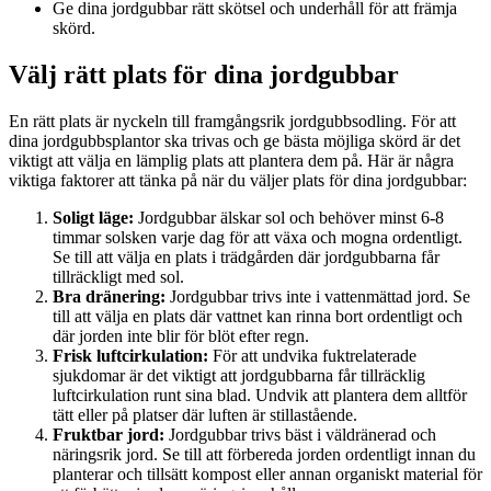
Ge dina jordgubbar rätt skötsel och underhåll för att främja
skörd.
Välj rätt plats för dina jordgubbar
En rätt plats är nyckeln till framgångsrik jordgubbsodling. För att
dina jordgubbsplantor ska trivas och ge bästa möjliga skörd är det
viktigt att välja en lämplig plats att plantera dem på. Här är några
viktiga faktorer att tänka på när du väljer plats för dina jordgubbar:
Soligt läge:
Jordgubbar älskar sol och behöver minst 6-8
timmar solsken varje dag för att växa och mogna ordentligt.
Se till att välja en plats i trädgården där jordgubbarna får
tillräckligt med sol.
Bra dränering:
Jordgubbar trivs inte i vattenmättad jord. Se
till att välja en plats där vattnet kan rinna bort ordentligt och
där jorden inte blir för blöt efter regn.
Frisk luftcirkulation:
För att undvika fuktrelaterade
sjukdomar är det viktigt att jordgubbarna får tillräcklig
luftcirkulation runt sina blad. Undvik att plantera dem alltför
tätt eller på platser där luften är stillastående.
Fruktbar jord:
Jordgubbar trivs bäst i väldränerad och
näringsrik jord. Se till att förbereda jorden ordentligt innan du
planterar och tillsätt kompost eller annan organiskt material för