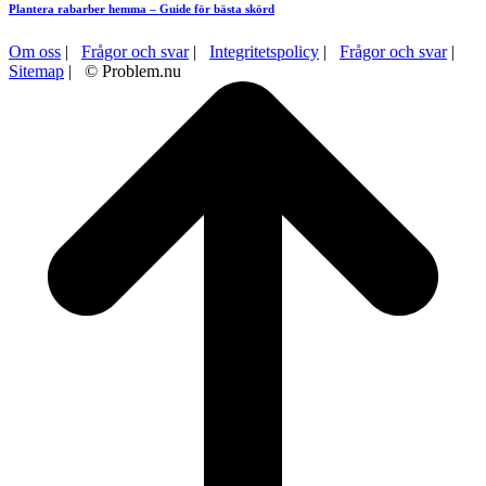
Plantera rabarber hemma – Guide för bästa skörd
Om oss
|
Frågor och svar
|
Integritetspolicy
|
Frågor och svar
|
Sitemap
| © Problem.nu