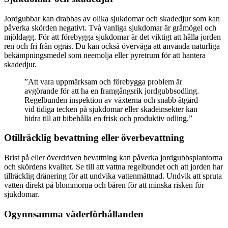
Jordgubbar kan drabbas av olika sjukdomar och skadedjur som kan
påverka skörden negativt. Två vanliga sjukdomar är gråmögel och
mjöldagg. För att förebygga sjukdomar är det viktigt att hålla jorden
ren och fri från ogräs. Du kan också överväga att använda naturliga
bekämpningsmedel som neemolja eller pyretrum för att hantera
skadedjur.
”Att vara uppmärksam och förebygga problem är
avgörande för att ha en framgångsrik jordgubbsodling.
Regelbunden inspektion av växterna och snabb åtgärd
vid tidiga tecken på sjukdomar eller skadeinsekter kan
bidra till att bibehålla en frisk och produktiv odling.”
Otillräcklig bevattning eller överbevattning
Brist på eller överdriven bevattning kan påverka jordgubbsplantorna
och skördens kvalitet. Se till att vattna regelbundet och att jorden har
tillräcklig dränering för att undvika vattenmättnad. Undvik att spruta
vatten direkt på blommorna och bären för att minska risken för
sjukdomar.
Ogynnsamma väderförhållanden