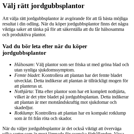
Välj rätt jordgubbsplantor
Att välja rätt jordgubbsplantor är avgörande för att få bästa möjliga
resultat i din odling. När du köper jordgubbsplantor finns det några
viktiga saker att tänka på för att säkerställa att du får hälsosamma
och produktiva plantor.
Vad du bör leta efter när du köper
jordgubbsplantor
Hälsosam
: Välj plantor som ser friska ut med gröna blad och
utan synliga sjukdomssymptom.
Femte bladet
: Kontrollera att plantan har det femte bladet
utvecklat. Detta indikerar att plantan är tillräckligt mogen för
att planteras ut.
Nothjärta
: Titta efter plantor som har ett komplett nothjärta,
vilket är det yttre bladet på jordgubbsplantan. Detta indikerar
att plantan är mer motståndskraftig mot sjukdomar och
skadedjur.
Rotklump
: Kontrollera att plantan har en kompakt rotklump
som är fri från röta och skador.
När du väljer jordgubbsplantor är det också viktigt att överväga
vilka sorter som är mest lämpade för svenska förhållanden. Vissa