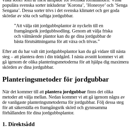
populära svenska sorter inkluderar ’Korona’, ’Honeoye’ och ’Senga
Sengana’. Dessa sorter trivs i det svenska klimatet och ger goda
skördar av söta och saftiga jordgubbar.
”Att välja rätt jordgubbsplantor är nyckeln till en
framgångsrik jordgubbsodling. Genom att välja friska
och välmående plantor kan du ge dina jordgubbar de
bästa förutsättningarna för att växa och trivas.”
Efter att du har valt rätt jordgubbsplantor kan du gå vidare till nästa
steg – att plantera dem i din trädgård. I nästa avsnitt kommer vi att
gå igenom de olika planteringsmetoderna för att hjälpa dig maximera
skörden av dina jordgubbar.
Planteringsmetoder för jordgubbar
När det kommer till att
plantera jordgubbar
finns det olika
metoder att välja mellan. Nedan kommer vi att gå igenom några av
de vanligaste planteringsmetoderna för jordgubbar. Följ dessa steg
för att säkerställa en framgångsrik skörd och gynnsamma
förhållanden för dina jordgubbsplantor.
1. Direktsådd