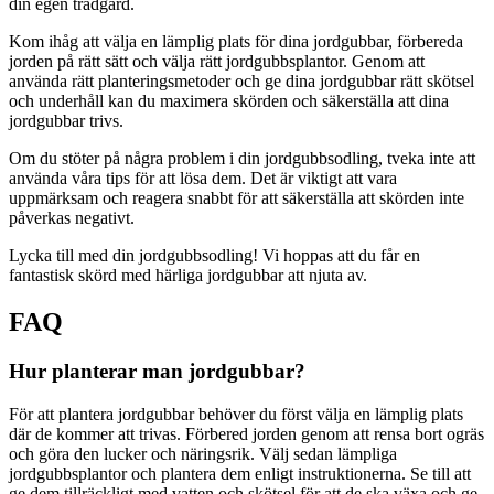
din egen trädgård.
Kom ihåg att välja en lämplig plats för dina jordgubbar, förbereda
jorden på rätt sätt och välja rätt jordgubbsplantor. Genom att
använda rätt planteringsmetoder och ge dina jordgubbar rätt skötsel
och underhåll kan du maximera skörden och säkerställa att dina
jordgubbar trivs.
Om du stöter på några problem i din jordgubbsodling, tveka inte att
använda våra tips för att lösa dem. Det är viktigt att vara
uppmärksam och reagera snabbt för att säkerställa att skörden inte
påverkas negativt.
Lycka till med din jordgubbsodling! Vi hoppas att du får en
fantastisk skörd med härliga jordgubbar att njuta av.
FAQ
Hur planterar man jordgubbar?
För att plantera jordgubbar behöver du först välja en lämplig plats
där de kommer att trivas. Förbered jorden genom att rensa bort ogräs
och göra den lucker och näringsrik. Välj sedan lämpliga
jordgubbsplantor och plantera dem enligt instruktionerna. Se till att
ge dem tillräckligt med vatten och skötsel för att de ska växa och ge