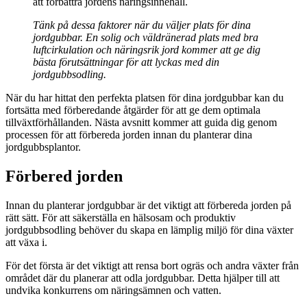
att förbättra jordens näringsinnehåll.
Tänk på dessa faktorer när du väljer plats för dina
jordgubbar. En solig och väldränerad plats med bra
luftcirkulation och näringsrik jord kommer att ge dig
bästa förutsättningar för att lyckas med din
jordgubbsodling.
När du har hittat den perfekta platsen för dina jordgubbar kan du
fortsätta med förberedande åtgärder för att ge dem optimala
tillväxtförhållanden. Nästa avsnitt kommer att guida dig genom
processen för att förbereda jorden innan du planterar dina
jordgubbsplantor.
Förbered jorden
Innan du planterar jordgubbar är det viktigt att förbereda jorden på
rätt sätt. För att säkerställa en hälsosam och produktiv
jordgubbsodling behöver du skapa en lämplig miljö för dina växter
att växa i.
För det första är det viktigt att rensa bort ogräs och andra växter från
området där du planerar att odla jordgubbar. Detta hjälper till att
undvika konkurrens om näringsämnen och vatten.