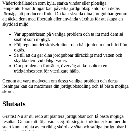
Väderförhållanden som kyla, starka vindar eller plötsliga
temperaturförändringar kan påverka jordgubbsplantor och deras
förmåga att producera frukt. Du kan skydda dina jordgubbar genom
att täcka dem med fiberduk eller använda växthus för att skapa en
skyddad miljö.
Var uppmärksam på vanliga problem och ta itu med dem så
snabbt som möjligt.
Följ regelbundet skötselrutiner och håll jorden ren och fri från
ogräs.
Se till att du ger dina jordgubbar tillräckligt med vatten och
skydda dem vid dåligt väder.
Om problemen fortsätter, överväg att konsultera en
trädgårdsexpert för ytterligare hjälp.
Genom att vara medveten om dessa vanliga problem och deras
lösningar kan du maximera din jordgubbsodling och få bästa möjliga
skörd.
Slutsats
Grattis! Nu är du redo att plantera jordgubbar och få bästa möjliga
resultat. Genom att följa våra steg-för-steg-instruktioner kommer du
snart kunna njuta av en riklig skörd av söta och saftiga jordgubbar i