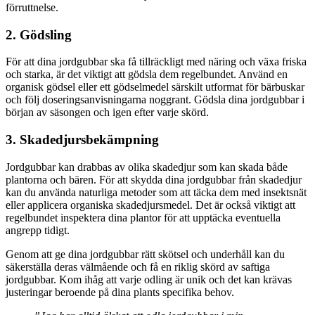
förruttnelse.
2. Gödsling
För att dina jordgubbar ska få tillräckligt med näring och växa friska
och starka, är det viktigt att gödsla dem regelbundet. Använd en
organisk gödsel eller ett gödselmedel särskilt utformat för bärbuskar
och följ doseringsanvisningarna noggrant. Gödsla dina jordgubbar i
början av säsongen och igen efter varje skörd.
3. Skadedjursbekämpning
Jordgubbar kan drabbas av olika skadedjur som kan skada både
plantorna och bären. För att skydda dina jordgubbar från skadedjur
kan du använda naturliga metoder som att täcka dem med insektsnät
eller applicera organiska skadedjursmedel. Det är också viktigt att
regelbundet inspektera dina plantor för att upptäcka eventuella
angrepp tidigt.
Genom att ge dina jordgubbar rätt skötsel och underhåll kan du
säkerställa deras välmående och få en riklig skörd av saftiga
jordgubbar. Kom ihåg att varje odling är unik och det kan krävas
justeringar beroende på dina plants specifika behov.