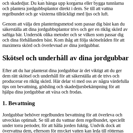
och skadedjur. Du kan hänga upp korgarna eller bygga tunnlarna
och plantera jordgubbsplantor direkt i dem. Se till att vattna
regelbundet och ge växterna tillräckligt med ljus och luft.
Genom att välja den planteringsmetod som passar dig bäst kan du
säkerställa att dina jordgubbsplantor trivs och ger en riklig skörd av
saftiga bär. Undersök olika metoder och se vilken som passar dig
och dina förhållanden bäst. Kom ihåg att följa skötselråden för att
maximera skörd och överlevnad av dina jordgubbar.
Skötsel och underhåll av dina jordgubbar
Efter att du har planterat dina jordgubbar är det viktigt att du ger
dem rätt skötsel och underhåll för att säkerställa att de trivs och
producerar en riklig skörd. Här delar vi med oss av några värdefulla
tips om bevattning, gödsling och skadedjursbekämpning för att
hjälpa dina jordgubbar att växa och frodas.
1. Bevattning
Jordgubbar behöver regelbunden bevattning för att överleva och
utvecklas optimalt. Se till att du vattnar dem regelbundet, speciellt
under torra perioder, för att hålla jorden fuktig. Undvik dock att
övervattna dem, eftersom för mycket vatten kan leda till rötternas