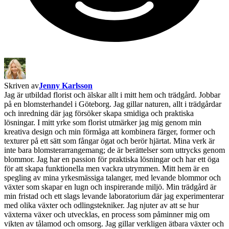
Skriven av
Jenny Karlsson
Jag är utbildad florist och älskar allt i mitt hem och trädgård. Jobbar
på en blomsterhandel i Göteborg. Jag gillar naturen, allt i trädgårdar
och inredning där jag försöker skapa smidiga och praktiska
lösningar. I mitt yrke som florist utmärker jag mig genom min
kreativa design och min förmåga att kombinera färger, former och
texturer på ett sätt som fångar ögat och berör hjärtat. Mina verk är
inte bara blomsterarrangemang; de är berättelser som uttrycks genom
blommor. Jag har en passion för praktiska lösningar och har ett öga
för att skapa funktionella men vackra utrymmen. Mitt hem är en
spegling av mina yrkesmässiga talanger, med levande blommor och
växter som skapar en lugn och inspirerande miljö. Min trädgård är
min fristad och ett slags levande laboratorium där jag experimenterar
med olika växter och odlingstekniker. Jag njuter av att se hur
växterna växer och utvecklas, en process som påminner mig om
vikten av tålamod och omsorg. Jag gillar verkligen ätbara växter och