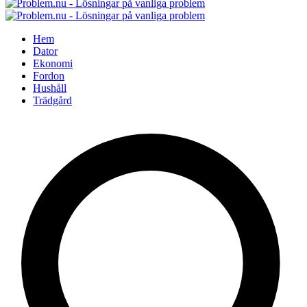
Hem
Dator
Ekonomi
Fordon
Hushåll
Trädgård