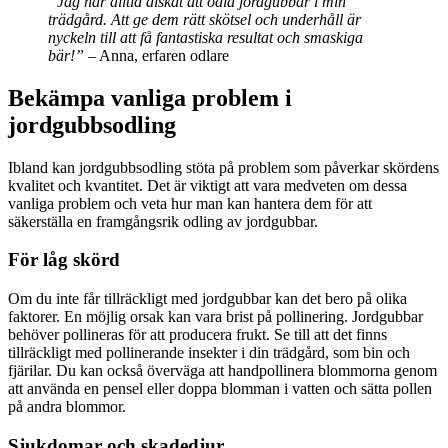
”Jag har alltid älskat att odla jordgubbar i min
trädgård. Att ge dem rätt skötsel och underhåll är
nyckeln till att få fantastiska resultat och smaskiga
bär!”
– Anna, erfaren odlare
Bekämpa vanliga problem i
jordgubbsodling
Ibland kan jordgubbsodling stöta på problem som påverkar skördens
kvalitet och kvantitet. Det är viktigt att vara medveten om dessa
vanliga problem och veta hur man kan hantera dem för att
säkerställa en framgångsrik odling av jordgubbar.
För låg skörd
Om du inte får tillräckligt med jordgubbar kan det bero på olika
faktorer. En möjlig orsak kan vara brist på pollinering. Jordgubbar
behöver pollineras för att producera frukt. Se till att det finns
tillräckligt med pollinerande insekter i din trädgård, som bin och
fjärilar. Du kan också överväga att handpollinera blommorna genom
att använda en pensel eller doppa blomman i vatten och sätta pollen
på andra blommor.
Sjukdomar och skadedjur